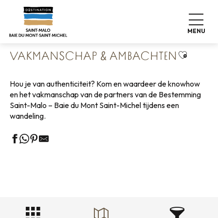
Aller
Home
Wonen zoals thuis
Winkelen
au
Vakmanschap & Ambachten
contenu
MENU
principal
Ajouter 
VAKMANSCHAP & AMBACHTEN
Hou je van authenticiteit? Kom en waardeer de knowhow
en het vakmanschap van de partners van de Bestemming
Saint-Malo – Baie du Mont Saint-Michel tijdens een
wandeling.