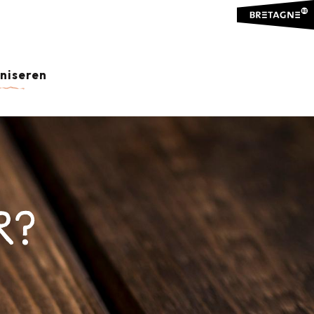
aniseren
R?