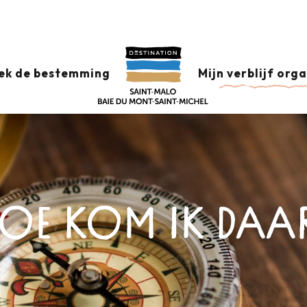
ek de bestemming
Mijn verblijf org
OE KOM IK DAA