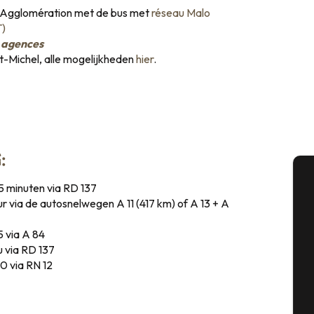
lo Agglomération met de bus met
réseau Malo
T)
 agences
t-Michel, alle mogelijkheden
hier
.
:
5 minuten via RD 137
A
uur via de autosnelwegen A 11 (417 km) of A 13 + A
5 via A 84
u via RD 137
Se
0 via RN 12