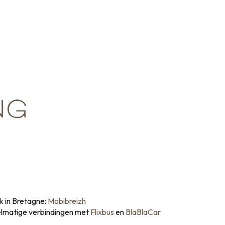
NG
k in Bretagne:
Mobibreizh
gelmatige verbindingen met
Flixbus
en
BlaBlaCar