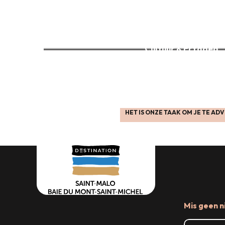
Waar uitgaan
Cultuur & Erfgoed
Toegankelijk toerisme
HET IS ONZE TAAK OM JE TE ADV
Ons kantoor
Lees meer over
Lees meer over
Mis geen n