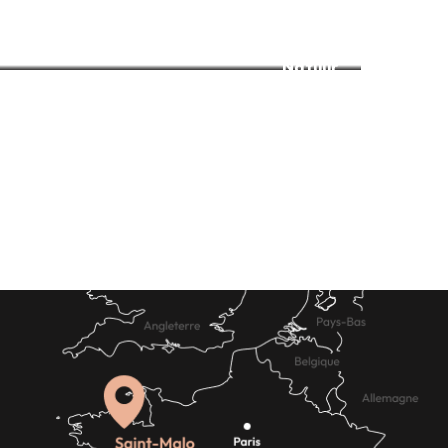
Natuur
Waar eten
Waar slapen
Vervoer
Lees meer over
Lees meer over