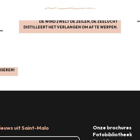
Avonturen & Vrije tijd
DE WIND ZWELT DE ZEILEN, DE ZEELUCHT
DISTILLEERT HET VERLANGEN OM AF TE WERPEN.
Waar slapen
Nautische inspiraties
Praktische informatie
ISEREN!
Lees meer over
Onze brochures
ieuws uit Saint-Malo
Fotobibliotheek