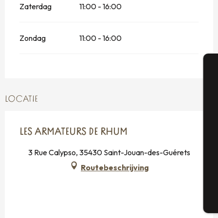
Zaterdag
11:00 - 16:00
Zondag
11:00 - 16:00
A
LOCATIE
Se
LES ARMATEURS DE RHUM
3 Rue Calypso, 35430 Saint-Jouan-des-Guérets
G
Routebeschrijving
T