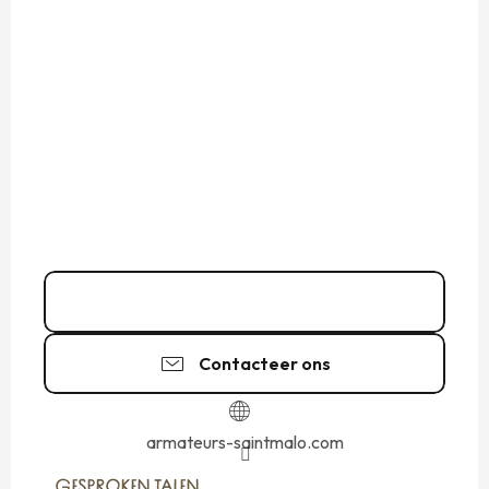
02 99 08 33
▒▒
Contacteer ons
armateurs-saintmalo.com
GESPROKEN TALEN
GESPROKEN TALEN