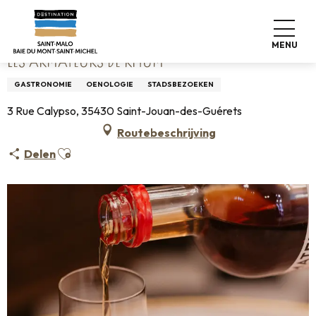
Aller
Home
Les Armateurs de Rhum
au
contenu
MENU
principal
LES ARMATEURS DE RHUM
GASTRONOMIE
OENOLOGIE
STADSBEZOEKEN
3 Rue Calypso, 35430 Saint-Jouan-des-Guérets
Routebeschrijving
Ajouter aux favoris
Delen