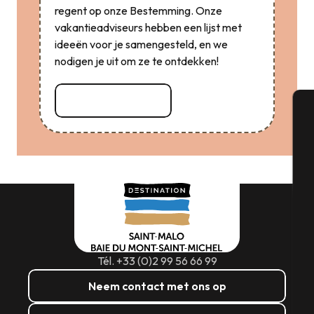
regent op onze Bestemming. Onze
vakantieadviseurs hebben een lijst met
ideeën voor je samengesteld, en we
nodigen je uit om ze te ontdekken!
Lees meer over
A
Se
G
Tél. +33 (0)2 99 56 66 99
Neem contact met ons op
T