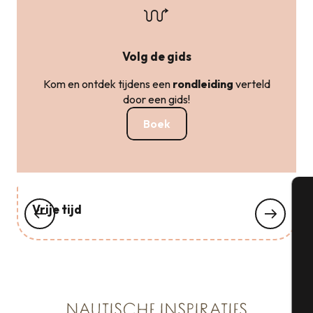
Volg de gids
Kom en ontdek tijdens een
rondleiding
verteld
door een gids!
Boek
Vrije tijd
A
Se
NAUTISCHE INSPIRATIES