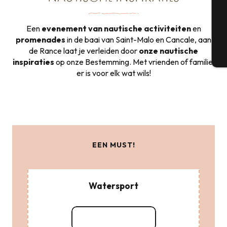
G
Een
evenement van nautische activiteiten
en
promenades
in de baai van Saint-Malo en Cancale, aan
de Rance laat je verleiden door
onze nautische
T
inspiraties
op onze Bestemming. Met vrienden of familie,
er is voor elk wat wils!
EEN MUST!
Watersport
Lees meer over