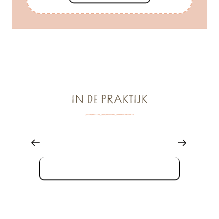
Wandelingen op zee
Traditionele zeilboten
Maritiem transport
IN DE PRAKTIJK
Beslag & nautische apparatuur
Winkelen, boetieks en diensten