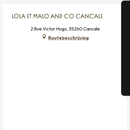
LOLA ET MALO AND CO CANCALE
A
2 Rue Victor Hugo, 35260 Cancale
Routebeschrijving
Se
G
T