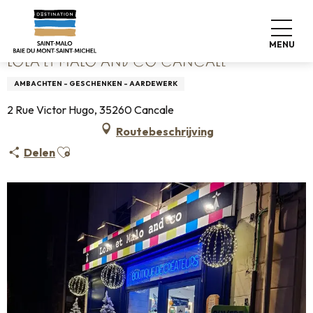
Aller
Home
Lola et Malo and Co Cancale
au
contenu
MENU
principal
LOLA ET MALO AND CO CANCALE
AMBACHTEN - GESCHENKEN - AARDEWERK
2 Rue Victor Hugo, 35260 Cancale
Routebeschrijving
Ajouter aux favoris
Delen