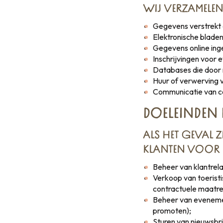
WIJ VERZAMELEN
Gegevens verstrekt d
Elektronische bladen
Gegevens online ing
Inschrijvingen voor 
Databases die door 
Huur of verwerving v
Communicatie van co
DOELEINDEN
ALS HET GEVAL
KLANTEN VOOR 
Beheer van klantrela
Verkoop van toeristi
contractuele maatre
Beheer van evenemen
promoten);
Sturen van nieuwsbr