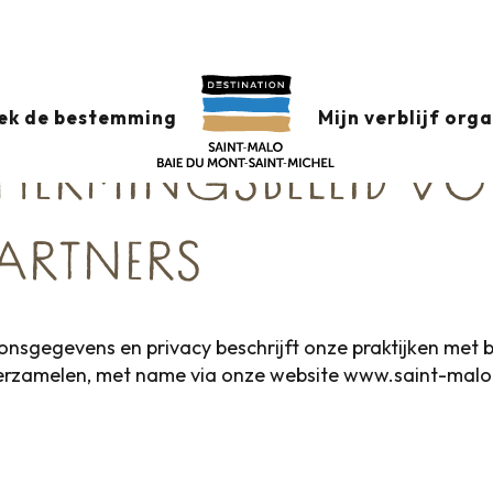
pects en partners
DU TOURISME SAINT-MALO BAIE DU MO
ek de bestemming
Mijn verblijf org
IVACY.
ERMINGSBELEID VO
PARTNERS
nsgegevens en privacy beschrijft onze praktijken met 
verzamelen, met name via onze website www.saint-malo-