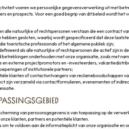
activiteit voeren we persoonlijke gegevensverwerking uit met bet
ers en prospects. Voor een goed begrip van dit beleid wordt het 
 alle natuurlijke of rechtspersonen verstaan die een contract v
 hebben gesloten, waarbij wordt gespecificeerd dat deze laatste
ie toeristische professionals of het algemene publiek zijn;
inieerd als alle natuurlijke of rechtspersonen die actief zijn in de
d betrekkingen onderhouden met onze organisatie, zoals met name
ne en externe projectpromotors en -investeerders, vakantiedistribu
eperingen of institutionele partners;
ntiële klanten of contactontvangers van reclameboodschappen va
ct zijn verzameld via contactformulieren, evenementen of indirec
nisatie.
PASSINGSGEBIED
escherming van persoonsgegevens is van toepassing op de verwer
nze klanten, partners en potentiële klanten.
 is om te voldoen aan de informatieplicht van onze organisatie en 