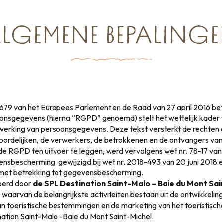
LGEMENE BEPALING
679 van het Europees Parlement en de Raad van 27 april 2016 be
nsgegevens (hierna “RGPD” genoemd) stelt het wettelijk kader 
rwerking van persoonsgegevens. Deze tekst versterkt de rechten e
ordelijken, de verwerkers, de betrokkenen en de ontvangers va
e RGPD ten uitvoer te leggen, werd vervolgens wet nr. 78-17 van 
nsbescherming, gewijzigd bij wet nr. 2018-493 van 20 juni 2018 en
met betrekking tot gegevensbescherming.
voerd door
de SPL Destination Saint-Malo – Baie du Mont Sa
waarvan de belangrijkste activiteiten bestaan uit de ontwikkeling
n toeristische bestemmingen en de marketing van het toeristisc
ation Saint-Malo -Baie du Mont Saint-Michel.