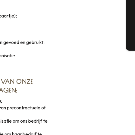
kaartje);
G
n gevoed en gebruikt;
T
nisatie.
S VAN ONZE
AGEN:
);
 van precontractuele of
atie om ons bedrijf te
e om haar bedrijf te