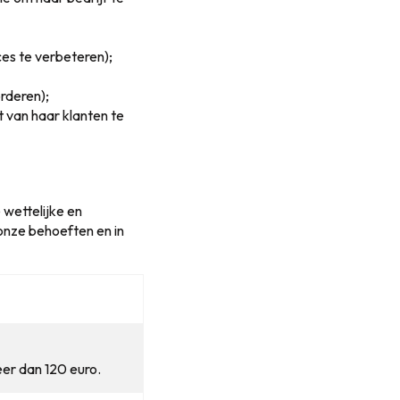
es te verbeteren);
rderen);
t van haar klanten te
wettelijke en
 onze behoeften en in
eer dan 120 euro.