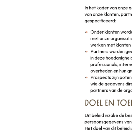
In het kader van onze 
van onze klanten, partn
gespecificeerd:
Onder klanten worden
met onze organisatie
werken met klanten d
Partners worden gedef
in deze hoedanighei
professionals, inter
overheden en hun gro
Prospects zijn pote
wie de gegevens dire
partners van de orga
DOEL EN TOE
Dit beleid inzake de b
persoonsgegevens van o
Het doel van dit beleid