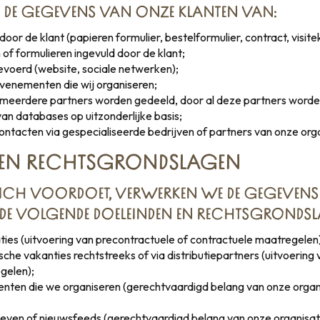
 DE GEGEVENS VAN ONZE KLANTEN VAN:
oor de klant (papieren formulier, bestelformulier, contract, visite
 of formulieren ingevuld door de klant;
evoerd (website, sociale netwerken);
evenementen die wij organiseren;
meerdere partners worden gedeeld, door al deze partners worde
an databases op uitzonderlijke basis;
ntacten via gespecialiseerde bedrijven of partners van onze orga
 EN RECHTSGRONDSLAGEN
 ZICH VOORDOET, VERWERKEN WE DE GEGEVEN
DE VOLGENDE DOELEINDEN EN RECHTSGRONDSL
ties (uitvoering van precontractuele of contractuele maatregelen
sche vakanties rechtstreeks of via distributiepartners (uitvoering
gelen);
ten die we organiseren (gerechtvaardigd belang van onze organis
ieven of nieuwsfeeds (gerechtvaardigd belang van onze organisati