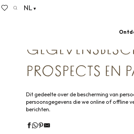
Aller
NL
Home
Gegevensbeschermingsbeleid voor klanten, pros
au
Zoek op
Voir les favoris
contenu
principal
HET OFFICE INTERCOMMUNAL 
Ontd
RESPECTEERT UW RECHT OP PR
GEGEVENSBESCH
PROSPECTS EN 
Dit gedeelte over de bescherming van persoo
persoonsgegevens die we online of offline 
berichten.