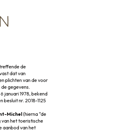
EN
treffende de
vast dat van
n plichten van de voor
n de gegevens.
6 januari 1978, bekend
 besluit nr. 2018-1125
int-Michel
(hierna “de
 van het toeristische
he aanbod van het