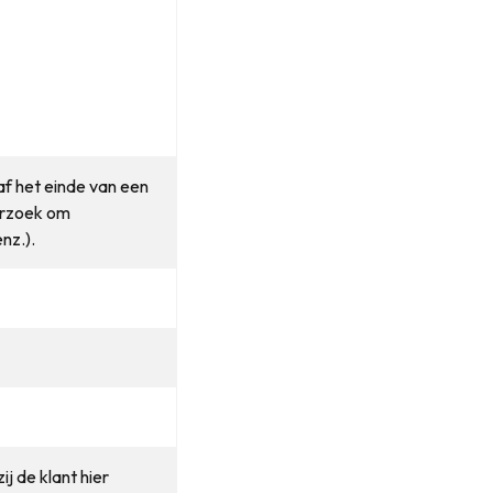
af het einde van een
verzoek om
nz.).
j de klant hier