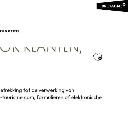
NT-SAINT-MICHEL
aniseren
OR KLANTEN,
Ajouter
betrekking tot de verwerking van
tourisme.com, formulieren of elektronische