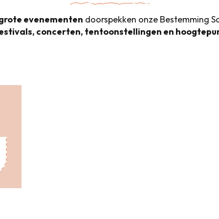
 grote evenementen
doorspekken onze Bestemming Sai
estivals, concerten, tentoonstellingen en hoogtepu
Agenda
Galeries & Kunstworkshops