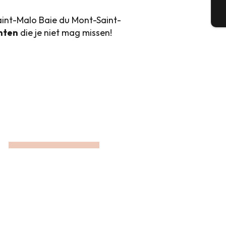
T
nt-Malo Baie du Mont-Saint-
nten
die je niet mag missen!
MAAK JE MANDEN KLAAR!
Markten