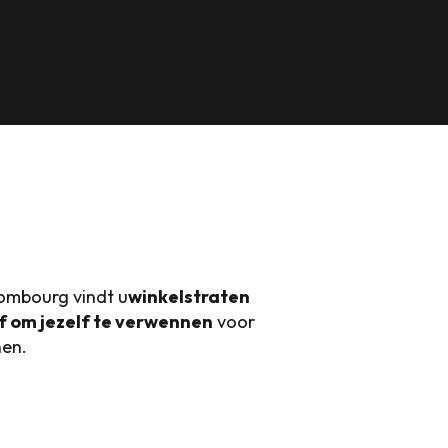
ombourg vindt u
winkelstraten
f om jezelf te verwennen
voor
nen.