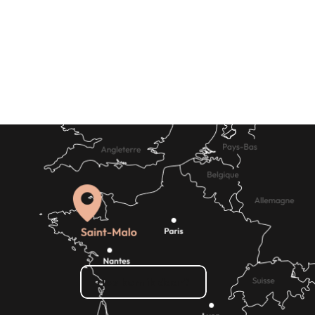
Waar slapen
Hoe kom ik daar?