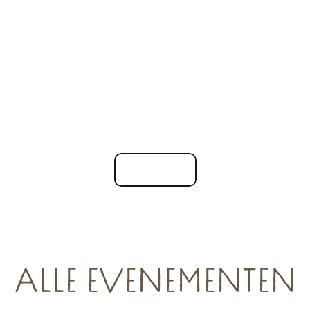
, boetieks en
Handelsverenigingen
iensten
Winkelen
ALLE EVENEMENTEN