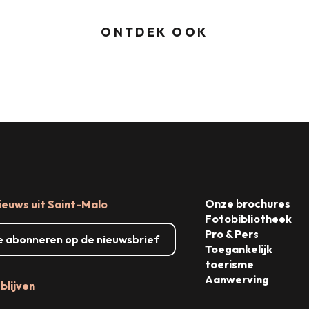
ONTDEK OOK
Dingen om te zien, dingen om te doen
Onze brochures
ieuws uit Saint-Malo
Fotobibliotheek
Pro & Pers
me abonneren op de nieuwsbrief
Toegankelijk
toerisme
Aanwerving
blijven