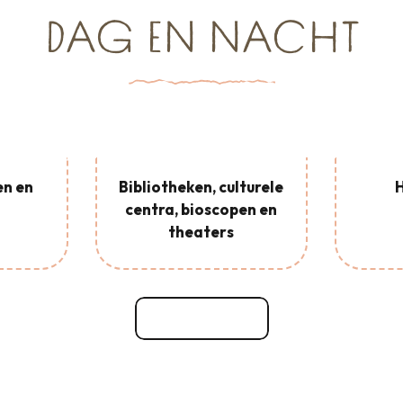
DAG EN NACHT
en en
Bibliotheken, culturele
centra, bioscopen en
theaters
Dag en nacht