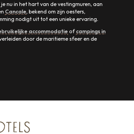
 je nu in het hart van de vestingmuren, aan
sen
Cancale
, bekend om zijn oesters,
emming nodigt uit tot een unieke ervaring.
bruikelijke accommodatie
of
campings in
u verleiden door de maritieme sfeer en de
OTELS