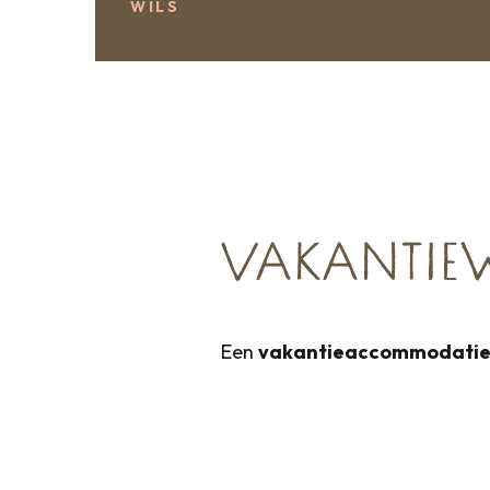
WILS
VAKANTIE
Een
vakantieaccommodati