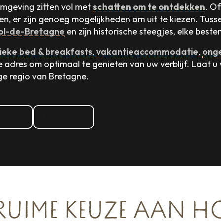
omgeving zitten vol met
schatten om te ontdekken
. Of
ven, er zijn genoeg mogelijkheden om uit te kiezen. Tus
ol-de-Bretagne
en zijn historische steegjes, elke best
ieke bed & breakfasts
,
vakantieaccommodatie
,
onge
te adres om optimaal te genieten van uw verblijf. Laat 
ge regio van Bretagne.
amers
Campings
RUIME KEUZE AAN H