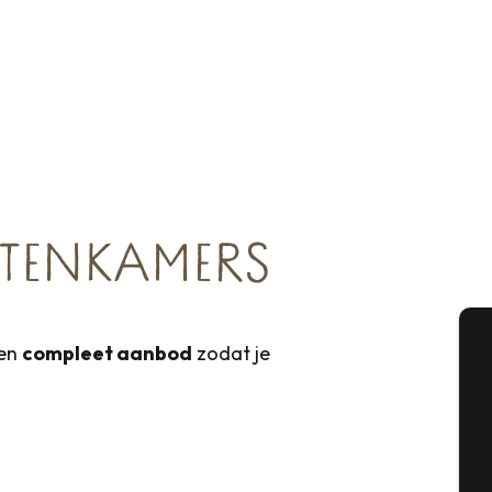
TENKAMERS
Een
compleet aanbod
zodat je
A
Se