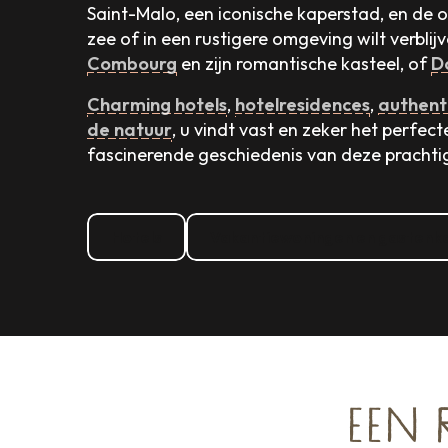
Saint-Malo, een iconische kaperstad, en de 
zee of in een rustigere omgeving wilt verblij
Combourg
en zijn romantische kasteel, of
D
Charming hotels
,
hotelresidences
,
authent
de natuur
, u vindt vast en zeker het perfec
fascinerende geschiedenis van deze prachti
Hotels
Vakantiewoningen en gastenk
EEN 