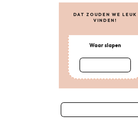
DAT ZOUDEN WE LEUK
VINDEN!
Waar slapen
Lees meer over
Makelaars & conciërgedienst