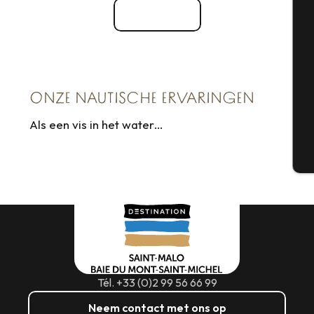
Bekijk alle
Se
ONZE NAUTISCHE ERVARINGEN
G
Als een vis in het water…
T
Mijn ervaring met VIP … Very Important Poisson
!
Tél. +33 (0)2 99 56 66 99
Neem contact met ons op