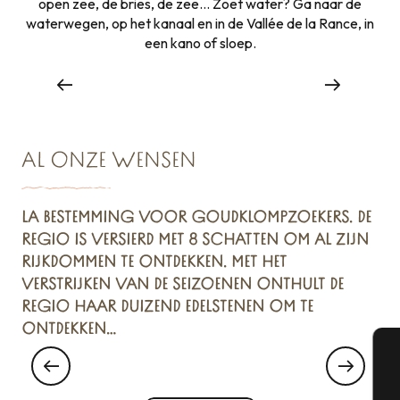
open zee, de bries, de zee… Zoet water? Ga naar de
waterwegen, op het kanaal en in de Vallée de la Rance, in
Watersport
een kano of sloep.
Lees meer over
AL ONZE WENSEN
LA BESTEMMING VOOR GOUDKLOMPZOEKERS. DE
REGIO IS VERSIERD MET 8 SCHATTEN OM AL ZIJN
RIJKDOMMEN TE ONTDEKKEN. MET HET
VERSTRIJKEN VAN DE SEIZOENEN ONTHULT DE
REGIO HAAR DUIZEND EDELSTENEN OM TE
ONTDEKKEN…
Saint Suliac & Les Joyaux de la Rance
A