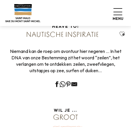
Aller
Home
Naar wens
Nautische inspiratie
au
contenu
MENU
principal
HEAVE TO!
Ajou
NAUTISCHE INSPIRATIE
Niemand kan de roep om avontuur hier negeren … In het
DNA van onze Bestemming zit het woord “zeilen”, het
verlangen om te ontdekken: zeilen, zweefvliegen,
uitstapjes op zee, surfen of duiken…
WIL JE ...
GROOT