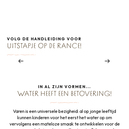
Les Grandes Marées
Zeereizen
Traditionele zeilboten
VOLG DE HANDLEIDING VOOR
UITSTAPJE OP DE RANCE!
SCHAT NR. 7
Le Canal d’Ille et Rance Le Diamant vert
IN AL ZIJN VORMEN...
WATER HEEFT EEN BETOVERING!
Varen is een universele bezigheid: al op jonge leeftijd
kunnen kinderen voor het eerst het water op om
vervolgens een mateloze smaak te ontwikkelen voor de