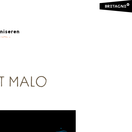
aniseren
NT MALO