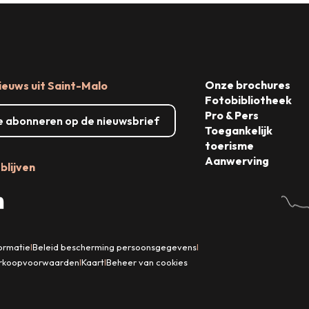
Onze brochures
ieuws uit Saint-Malo
Fotobibliotheek
Pro & Pers
me abonneren op de nieuwsbrief
Toegankelijk
toerisme
Aanwerving
blijven
formatie
Beleid bescherming persoonsgegevens
|
|
rkoopvoorwaarden
Kaart
Beheer van cookies
|
|