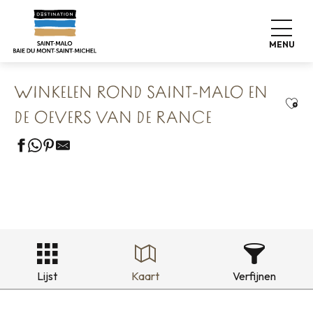
Aller
Home
Onze 8 bewaarde schatten
au
Saint Malo Le Bijou Corsaire
contenu
Winkelen rond Saint-Malo en de oevers van de Rance
MENU
principal
WINKELEN ROND SAINT-MALO EN
Ajou
DE OEVERS VAN DE RANCE
Lijst
Kaart
Verfijnen