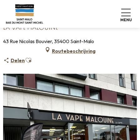
Aller
Home
La Vape Malouine
au
contenu
MENU
principal
LA VAPE MALOUINE
43 Rue Nicolas Bouvier, 35400 Saint-Malo
Routebeschrijving
Ajouter aux favoris
Delen