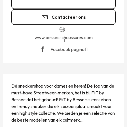
02 99 20 26
▒▒
Contacteer ons
www.bessec-chaussures.com
Facebook pagina
BESCHRIJVING
Dé sneakershop voor dames en heren! De top van de 
must-have Streetwear-merken, het is bij FiiT by 
Bessec dat het gebeurt! FiiT by Bessec is een urban 
en trendy sneaker die elk seizoen plaats maakt voor 
een high style collectie. We bieden je een selectie van 
de beste modellen van elk cultmerk....