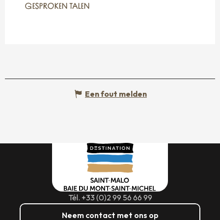
GESPROKEN TALEN
GESPROKEN TALEN
Een fout melden
Tél. +33 (0)2 99 56 66 99
Neem contact met ons op