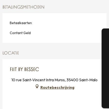
BETALINGSMETHODEN
Betaalkaarten
Contant Geld
A
LOCATIE
Se
FIIT BY BESSEC
10 rue Saint-Vincent Intra Muros, 35400 Saint-Malo
G
Routebeschrijving
T