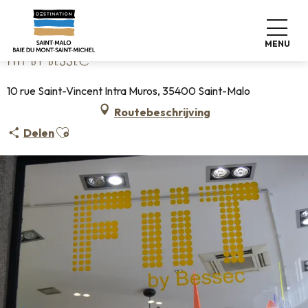
Aller
Home
Fiit by Bessec
au
contenu
MENU
principal
FIIT BY BESSEC
10 rue Saint-Vincent Intra Muros, 35400 Saint-Malo
Routebeschrijving
Ajouter aux favoris
Delen