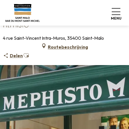
Aller
Home
Mephisto
au
contenu
MENU
principal
MEPHISTO
4 rue Saint-Vincent Intra-Muros, 35400 Saint-Malo
Routebeschrijving
Ajouter aux favoris
Delen