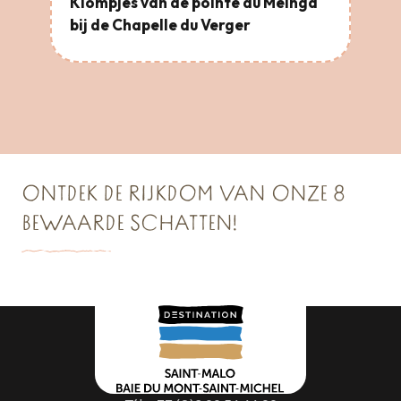
Klompjes van de pointe du Meinga
bij de Chapelle du Verger
ONTDEK DE RIJKDOM VAN ONZE 8
BEWAARDE SCHATTEN!
SCHAT NR. 2
SCHAT NR. 3
SCHAT NR. 1
L’Or de la Baie du Mont Saint Michel
Cancale & Les Perles de la Côte
Saint Malo Le Bijou Corsaire