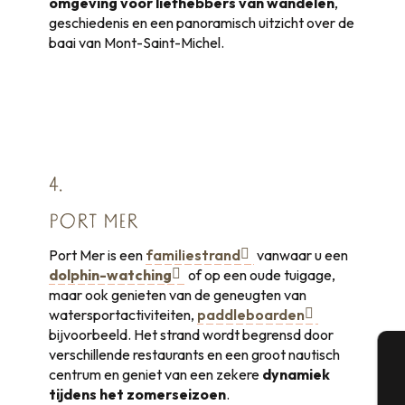
omgeving voor liefhebbers van wandelen
,
geschiedenis en een panoramisch uitzicht over de
baai van Mont-Saint-Michel.
4.
PORT MER
Port Mer is een
familiestrand
vanwaar u een
dolphin-watching
of op een oude tuigage,
maar ook genieten van de geneugten van
watersportactiviteiten,
paddleboarden
bijvoorbeeld. Het strand wordt begrensd door
verschillende restaurants en een groot nautisch
centrum en geniet van een zekere
dynamiek
A
tijdens het zomerseizoen
.