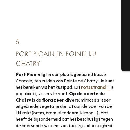
Se
G
5.
PORT PICAIN EN POINTE DU
CHATRY
T
Port Picain
ligt in een plaats genaamd Basse
Cancale, ten zuiden van Pointe de Chatry. Je kunt
het bereiken via het kustpad. Dit
rotsstrand
is
populair bij vissers te voet.
Op de pointe du
Chatry
is de
flora zeer divers
: mimosa’s, zeer
uitgebreide vegetatie die tot aan de voet van de
klif reikt (brem, brem, sleedoorn, klimop…). Het
heeft de bijzonderheid dat het beschut ligt tegen
de heersende winden, vandaar zijn uitbundigheid.