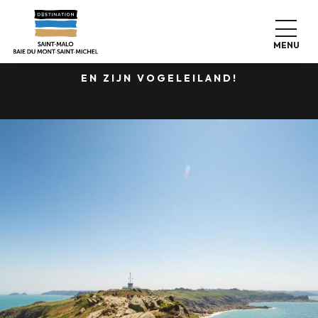
Aller
WEK JE ZINTUIGEN
au
contenu
MENU
BIJ DE POINTE DU GROUIN
principal
EN ZIJN VOGELEILAND!