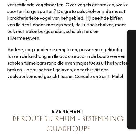
verschillende vogelsoorten. Over vogels gesproken, welke
soorten kun je spotten? De grote aalscholver is de meest
karakteristieke vogel van het gebied. Hij deelt de kliffen
van Ile des Landes met zijn neef, de kuifaalscholver, maar
ook met Belon bergeenden, scholeksters en
zilvermeeuwen.
A
Andere, nog mooiere exemplaren, passeren regelmatig
tussen de landtong en Ile aux oiseaux. In de baai zwerven
scholen tuimelaars rond die even majestueus uit het water
breken. Je zou het niet geloven, en toch is dit een
Se
veelvoorkomend gezicht tussen Cancale en Saint-Malo!
G
EVENEMENT
DE ROUTE DU RHUM - BESTEMMING
T
GUADELOUPE