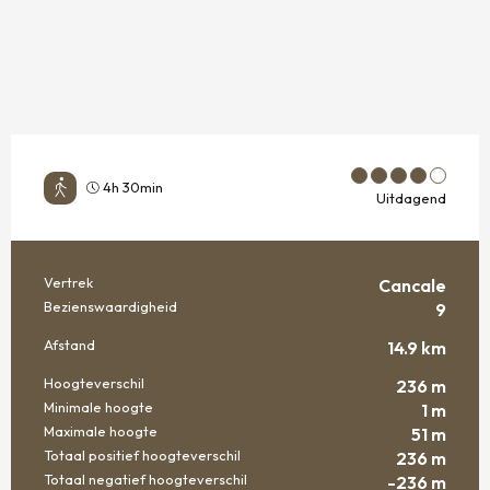
4h 30min
Uitdagend
Vertrek
Cancale
PRAKTISCHE INFORMATIE
Bezienswaardigheid
9
Afstand
14.9 km
Hoogteverschil
236 m
Minimale hoogte
1 m
Maximale hoogte
51 m
Totaal positief hoogteverschil
236 m
Totaal negatief hoogteverschil
-236 m