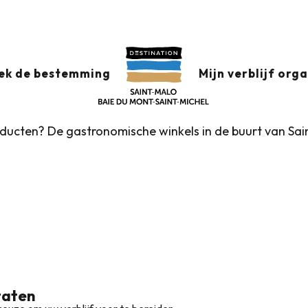
rs
outer aux favoris
ek de bestemming
Mijn verblijf org
oducten? De gastronomische winkels in de buurt van Sain
taten