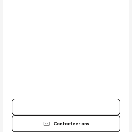
02 99 58 91
▒▒
Contacteer ons