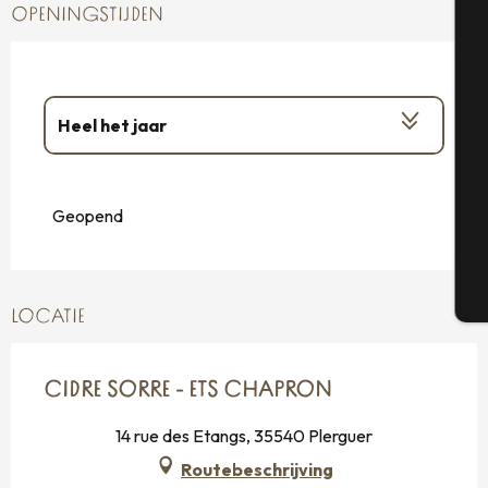
OPENINGSTIJDEN
A
Se
Heel het jaar
Vanaf
1 januari 2026
tot
30 maart
2026
G
Geopend
T
LOCATIE
CIDRE SORRE - ETS CHAPRON
14 rue des Etangs, 35540 Plerguer
Routebeschrijving