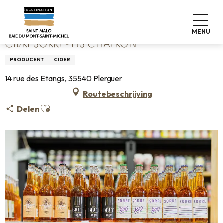
Aller
Home
Cidre Sorre - Ets Chapron
au
contenu
MENU
principal
CIDRE SORRE - ETS CHAPRON
PRODUCENT
CIDER
14 rue des Etangs, 35540 Plerguer
Routebeschrijving
Ajouter aux favoris
Delen