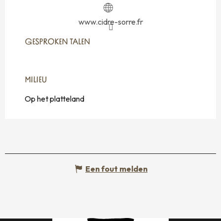
www.cidre-sorre.fr
GESPROKEN TALEN
GESPROKEN TALEN
MILIEU
MILIEU
Op het platteland
Een fout melden