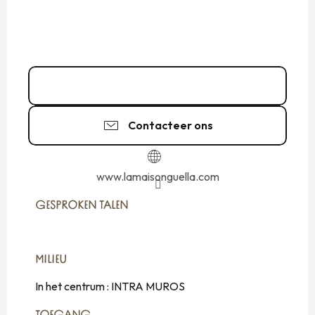
02 99 40 83
▒▒
Contacteer ons
www.lamaisonguella.com
GESPROKEN TALEN
GESPROKEN TALEN
MILIEU
MILIEU
In het centrum :
INTRA MUROS