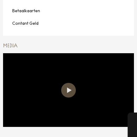
Betaalkaarten
Contant Geld
MEDIA
A