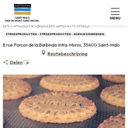
Aller
Home
La Maison Guella Saint-Malo
au
contenu
MENU
principal
LA MAISON GUELLA SAINT-MALO
STREEKPRODUCTEN - STREEKPRODUCTEN - KOEKJESFABRIEKEN
8 rue Porcon de la Barbinais Intra-Muros, 35400 Saint-Malo
Routebeschrijving
Ajouter aux favoris
Delen