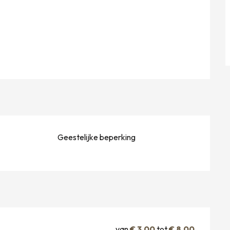
Geestelijke beperking
van
€ 3,00
tot
€ 8,00