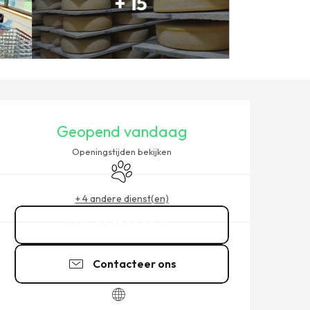
+ 15
OPENINGSTIJDEN EN CONT
Geopend vandaag
Openingstijden bekijken
Dieren toegelaten
+ 4 andere dienst(en)
02 33 70 82
▒▒
Contacteer ons