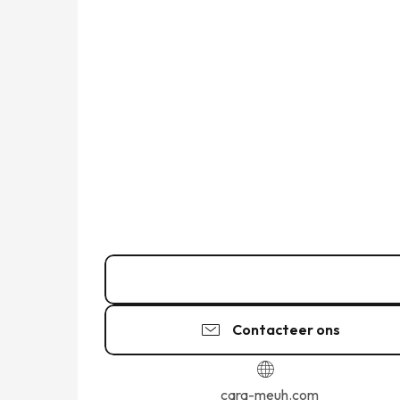
02 33 70 82
▒▒
Contacteer ons
cara-meuh.com