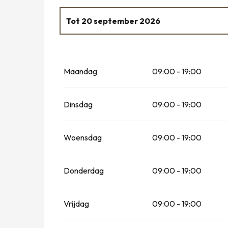
Tot
20 september 2026
Vanaf
14 januari 2026
tot
3 april 2026
Maandag
09:00 - 19:00
Vanaf
21 september 2026
tot
31 decemb
Dinsdag
09:00 - 19:00
Woensdag
09:00 - 19:00
Donderdag
09:00 - 19:00
Vrijdag
09:00 - 19:00