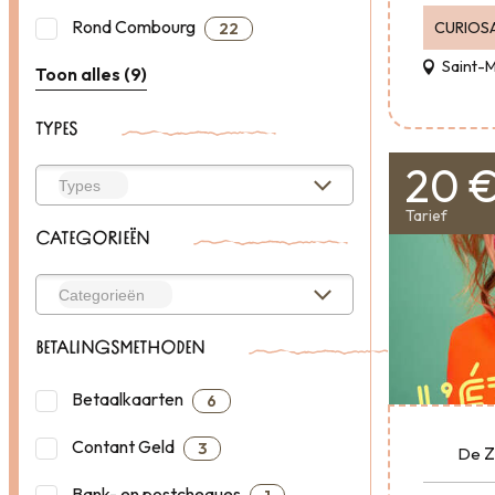
Rond Combourg
CURIOS
22
Saint-
Toon alles (9)
TYPES
20 
Tarief
CATEGORIEËN
BETALINGSMETHODEN
Betaalkaarten
6
Contant Geld
3
Z
De
Bank- en postcheques