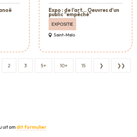
Canoë
Expo : de l'art... Oeuvres d'un
public "empêché"
EXPOSITIE
Saint-Malo
2
3
5+
10+
15
❯
❯❯
u uit om
dit formulier