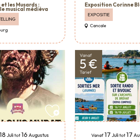
et les Musards :
Exposition Corinne B
le musical médiéva
EXPOSITIE
ELLING
Cancale
urg
Vanaf
5 €
Tarief
18
16
17
17
Juli
Augustus
Juli
Au
tot
Vanaf
tot