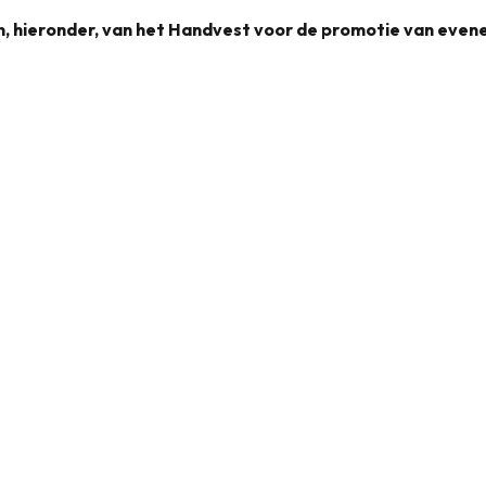
en, hieronder, van het Handvest voor de promotie van eve
Handvest voor de promotie van evenementen
1