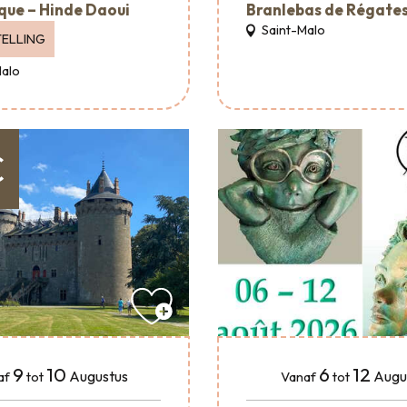
ique – Hinde Daoui
Branlebas de Régate
Saint-Malo
ELLING
Malo
€
9
10
6
12
Augustus
Augu
af
tot
Vanaf
tot