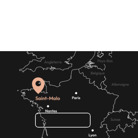
ingen om te zien, dingen om te doen
nsten
Waar eten
Hoe kom ik daar?