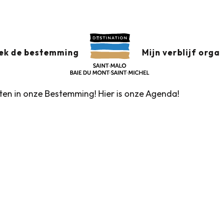
x favoris
ek de bestemming
Mijn verblijf org
nten in onze Bestemming! Hier is onze Agenda!
Rondleidingen door het VVV-kantoor
Markten