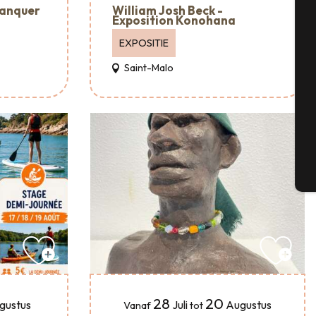
lanquer
William Josh Beck -
Exposition Konohana
EXPOSITIE
Se
Saint-Malo
G
T
28
20
gustus
Juli
Augustus
Vanaf
tot