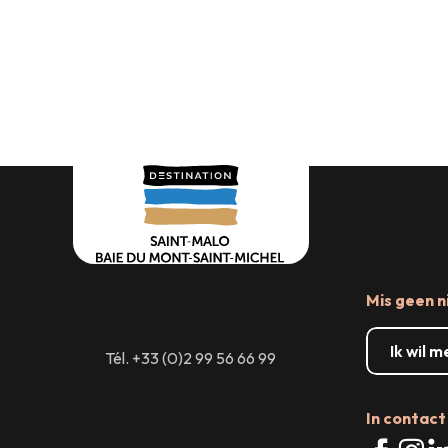
Winkelen
Receptie &
Grote even
Zaalverhuur
Mis geen n
Ik wil 
Tél. +33 (0)2 99 56 66 99
In contact 