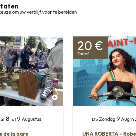
ltaten
euze om uw verblijf voor te bereiden
20 €
Tarief
8
9
9
Augustus
Zondag
Aug
in
af
tot
De
e de la gare
UNA ROBERTA – Robe