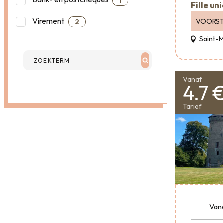
1
Fille un
Virement
VOORST
2
Saint-
Vanaf
4.7 
Tarief
Van