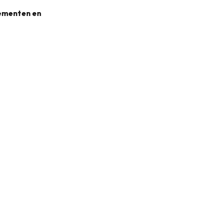
nementen en
31KB