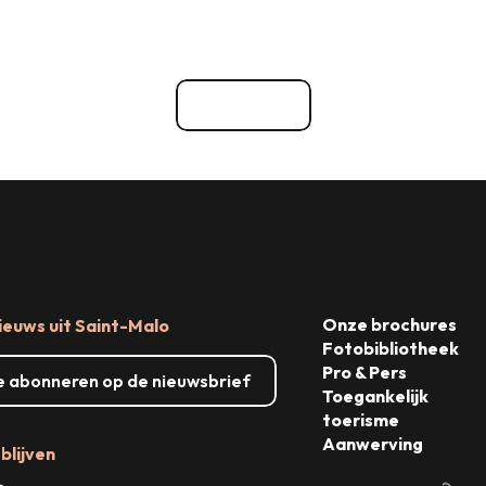
Waar uitgaan
D
ementen
Evenementenbureaus en -die
Bekijk alle
Onze brochures
ieuws uit Saint-Malo
Fotobibliotheek
Pro & Pers
me abonneren op de nieuwsbrief
Toegankelijk
toerisme
Aanwerving
blijven