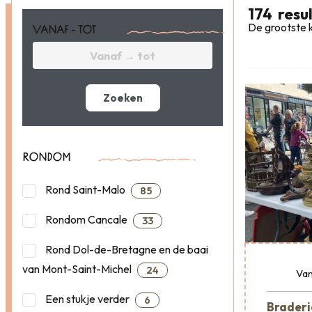
174
resu
De grootste k
VANAF - TOT
Zoeken
RONDOM
Rond Saint-Malo
85
Rondom Cancale
33
Rond Dol-de-Bretagne en de baai
van Mont-Saint-Michel
24
Van
Een stukje verder
6
Braderi