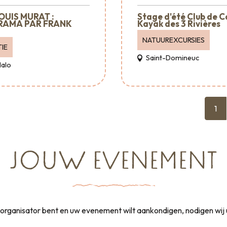
OUIS MURAT :
Stage d'été Club de 
RAMA PAR FRANK
Kayak des 3 Rivières
NATUUREXCURSIES
IE
Saint-Domineuc
Malo
1
JOUW EVENEMENT
rganisator bent en uw evenement wilt aankondigen, nodigen wij 