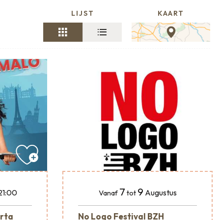
LIJST
KAART
7
9
 21:00
Augustus
Vanaf
tot
rta
No Logo Festival BZH