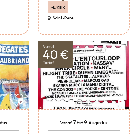
MUZIEK
Saint-Père
Vanaf
40 €
Tarief
7
9
tus
Augustus
Vanaf
tot