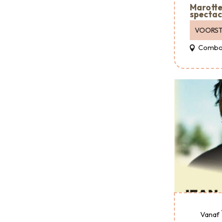
Marotte 
spectac
VOORST
Combo
Vanaf