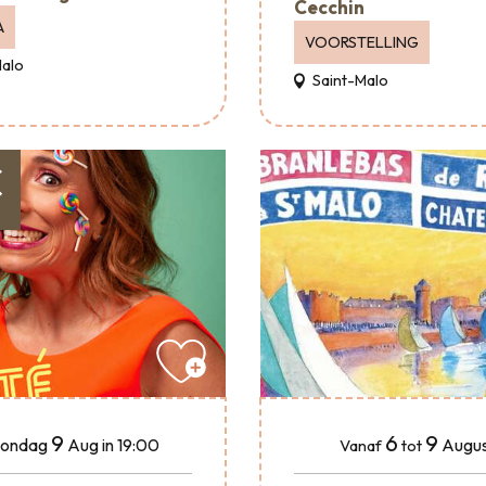
Cecchin
A
VOORSTELLING
Malo
Saint-Malo
€
9
6
9
ondag
Aug
in 19:00
Augus
Vanaf
tot