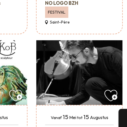
s
NO LOGO BZH
FESTIVAL
Saint-Père
15
15
stus
Mei
Augustus
Vanaf
tot
A