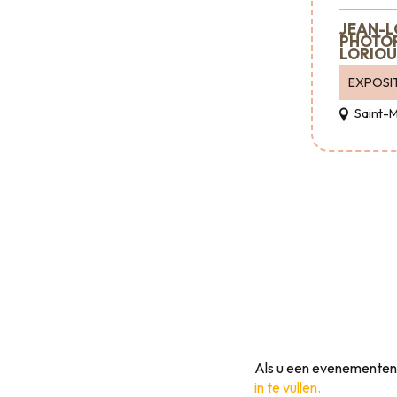
JEAN-L
PHOTO
LORIOU
EXPOSIT
Saint-
Als u een evenementeno
in te vullen.