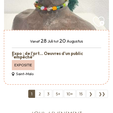
28
20
Juli
Augustus
Vanaf
tot
Expo : de l'art... Oeuvres d'un public
"empêché"
EXPOSITIE
Saint-Malo
1
2
3
5+
10+
15
❯
❯❯