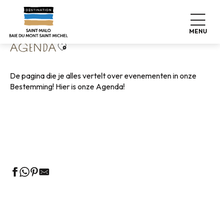
Aller
Home
Wonen zoals thuis
Agenda
au
contenu
MENU
principal
Ajouter aux favoris
AGENDA
De pagina die je alles vertelt over evenementen in onze
Bestemming! Hier is onze Agenda!
Rondleidingen door het VVV-kantoor
Markten