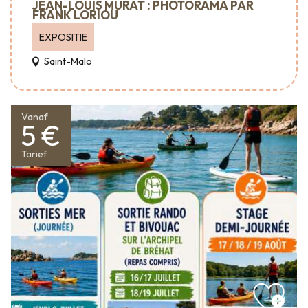
JEAN-LOUIS MURAT : PHOTORAMA PAR
FRANK LORIOU
EXPOSITIE
Saint-Malo
Vanaf
5 €
Tarief