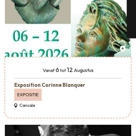
G
T
6
12
Augustus
Vanaf
tot
Exposition Corinne Blanquer
EXPOSITIE
Cancale