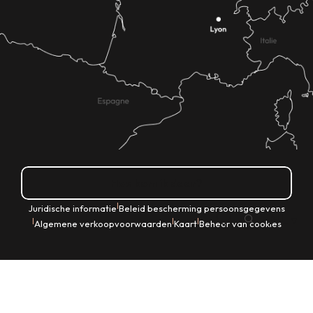
Hoe kom ik daar?
|
Juridische informatie
Beleid bescherming persoonsgegevens
NL
|
|
|
Algemene verkoopvoorwaarden
Kaart
Beheer van cookies
Zoek op
Voir les favoris
Home