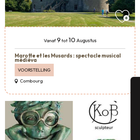
9
10
Augustus
Vanaf
tot
Marotte et les Musards : spectacle musical
médiéva
VOORSTELLING
Combourg
A
Se