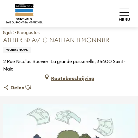
Aller
Home
Wonen zoals thuis
Agenda
au
Atelier BD avec Nathan Lemonnier
contenu
MENU
principal
8 juli > 8 augustus
ATELIER BD AVEC NATHAN LEMONNIER
WORKSHOPS
2 Rue Nicolas Bouvier, La grande passerelle, 35400 Saint-
Malo
Routebeschrijving
Ajouter aux favoris
Delen