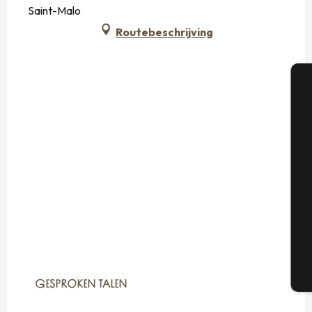
Saint-Malo
Routebeschrijving
A
Se
G
T
GESPROKEN TALEN
GESPROKEN TALEN