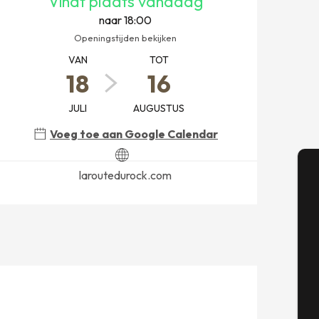
Vindt plaats vandaag
naar 18:00
Openingstijden bekijken
VAN
TOT
18
16
JULI
AUGUSTUS
Voeg toe aan Google Calendar
laroutedurock.com
A
Se
G