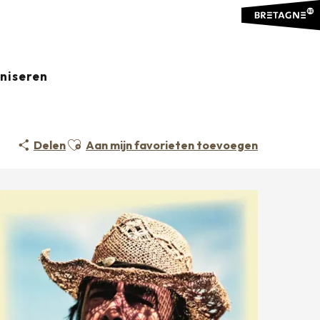
aniseren
Ajouter aux favoris
Delen
Aan mijn favorieten toevoegen