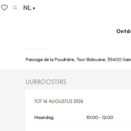
Aller
NL
Home
Wonen zoals thuis
Agenda
JEAN-LOUIS 
au
Zoek op
Voir les favoris
contenu
principal
18 juli > 16 augustus
Ontd
JEAN-LOUIS MURAT : PHOT
EXPOSITIE
Passage de la Poudrière, Tour Bidouane, 35400 Sai
UURROOSTERS
VANAF
TOT
16 AUGUSTUS 2026
18 JULI 2026
TOT
16 AUGUSTUS 2026
Maandag
10:00 - 12:00