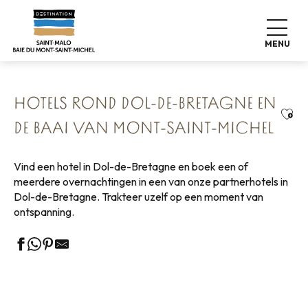
Aller
Home
Onze 8 bewaarde schatten
au
Dol-de-Bretagne La Cité Rayonnante
contenu
Hotels rond Dol-de-Bretagne en de Baai van Mont-Saint-
MENU
Michel
principal
HOTELS ROND DOL-DE-BRETAGNE EN
Ajou
DE BAAI VAN MONT-SAINT-MICHEL
Vind een hotel in Dol-de-Bretagne en boek een of
meerdere overnachtingen in een van onze partnerhotels in
Dol-de-Bretagne. Trakteer uzelf op een moment van
ontspanning.