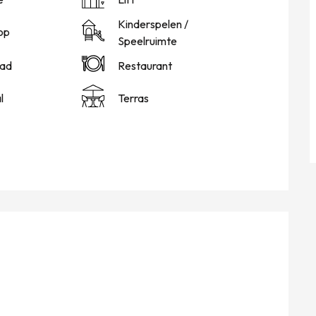
Kinderspelen /
op
Speelruimte
ad
Restaurant
l
Terras