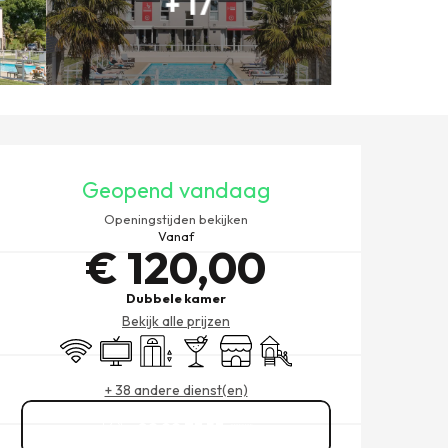
+ 17
OPENINGSTIJDEN EN CONT
Geopend vandaag
Openingstijden bekijken
Vanaf
€ 120,00
Dubbele kamer
Bekijk alle prijzen
Wifi
Televisie
Lift
Bar / Versnaperingsbar
Winkel op
Kinderspelen / Speelruimte
+ 38 andere dienst(en)
02 99 73 53
▒▒