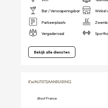
Bar / Versnaperingsbar
Winkel 
Parkeerplaats
Zwemb
Vergaderzaal
Sportha
Bekijk alle diensten
DIENSTVERLENING
KWALITEITSAANDUIDING
KWALITEITSAANDUIDING
Atout France