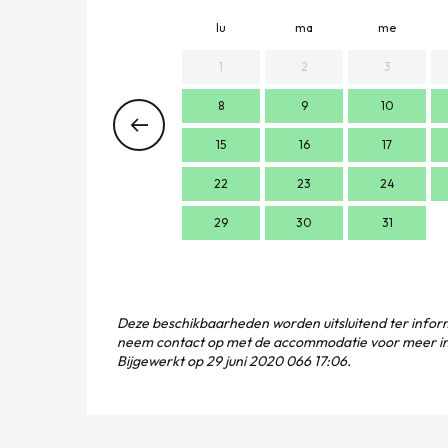
lu
ma
me
1
2
3
8
9
10
15
16
17
22
23
24
29
30
31
Deze beschikbaarheden worden uitsluitend ter inform
neem contact op met de accommodatie voor meer in
Bijgewerkt op
29 juni 2020 066 17:06.