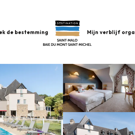
Hôtel - Les Ormes Domaine & Resort
 & RESORT
ek de bestemming
Mijn verblijf org