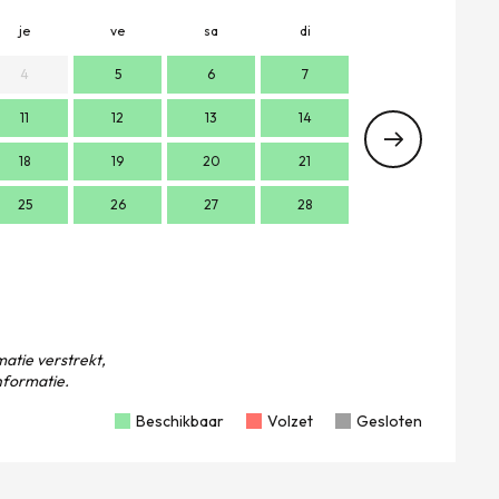
je
ve
sa
di
lu
m
4
5
6
7
11
12
13
14
2
18
19
20
21
9
1
25
26
27
28
16
1
23
2
30
atie verstrekt,
formatie.
Beschikbaar
Volzet
Gesloten