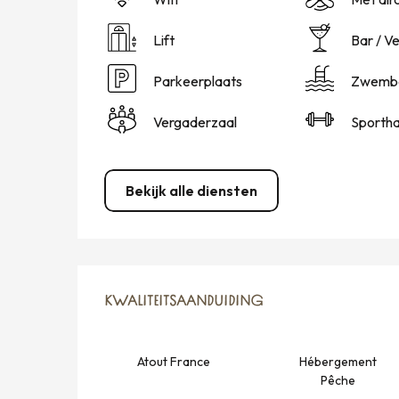
Lift
Bar / V
Parkeerplaats
Zwemb
Vergaderzaal
Sportha
Bekijk alle diensten
DIENSTVERLENING
KWALITEITSAANDUIDING
KWALITEITSAANDUIDING
Atout France
Hébergement
Pêche