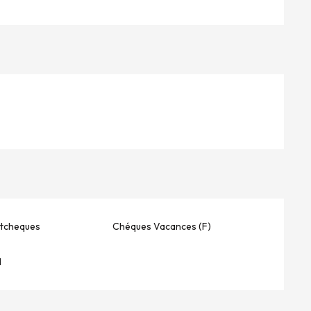
stcheques
Chéques Vacances (F)
d