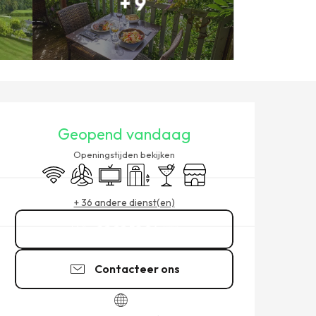
+ 9
OPENINGSTIJDEN EN CONT
Geopend vandaag
Openingstijden bekijken
Wifi
Met airco
Televisie
Lift
Bar / Versnaperingsbar
Winkel op
+ 36 andere dienst(en)
02 99 58 96
▒▒
Contacteer ons