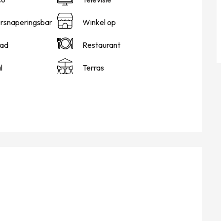
ersnaperingsbar
Winkel op
ad
Restaurant
l
Terras