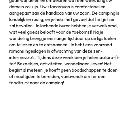
gaan wandelen en ontdekken wat een week lang uw
domein zal zijn. Uw stacaravan is comfortabel en
Dag 7
aangepast aan de handicap van uw zoon. De camping is
landelijk en rustig, en je hebt het gevoel dat het je hier
zal bevallen. Je lachende buren hebben je verwelkomd,
wat veel goeds belooft voor de toekomst! Na je
wandeling breng je een lange tijd door op de ligstoelen
om te lezen en te ontspannen. Je hebt een voorraad
romans ingeslagen in afwachting van deze zen-
intermezzo’s. Tijdens deze week ben je helemaal pro-fi-
ter! Bezoekjes, activiteiten, wandelingen, leven! Het
begint al meteen: je hoeft geen boodschappen te doen
of maaltijden te bereiden, vanavond komt er een
foodtruck naar de camping!