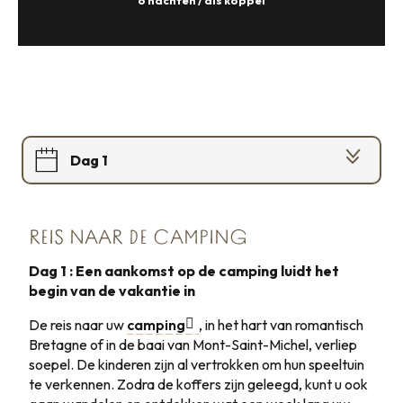
6 nachten / als koppel
Dag 1
Dag 2
REIS NAAR DE CAMPING
Dag 3
Dag 1 : Een aankomst op de camping luidt het
begin van de vakantie in
Dag 4
De reis naar uw
camping
, in het hart van romantisch
Dag 5
Bretagne of in de baai van Mont-Saint-Michel, verliep
soepel. De kinderen zijn al vertrokken om hun speeltuin
te verkennen. Zodra de koffers zijn geleegd, kunt u ook
Dag 6