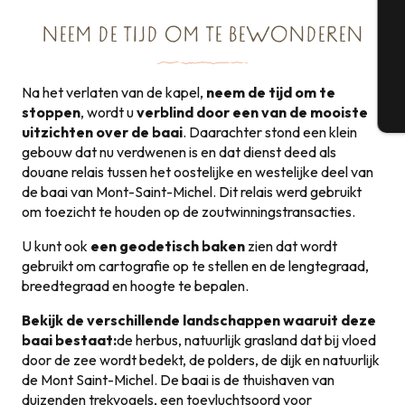
NEEM DE TIJD OM TE BEWONDEREN
G
Na het verlaten van de kapel,
neem de tijd om te
stoppen
, wordt u
verblind door een van de mooiste
T
uitzichten over de baai
. Daarachter stond een klein
gebouw dat nu verdwenen is en dat dienst deed als
douane relais tussen het oostelijke en westelijke deel van
de baai van Mont-Saint-Michel. Dit relais werd gebruikt
om toezicht te houden op de zoutwinningstransacties.
U kunt ook
een geodetisch baken
zien dat wordt
gebruikt om cartografie op te stellen en de lengtegraad,
breedtegraad en hoogte te bepalen.
Bekijk de verschillende landschappen waaruit deze
baai bestaat:
de herbus, natuurlijk grasland dat bij vloed
door de zee wordt bedekt, de polders, de dijk en natuurlijk
de Mont Saint-Michel. De baai is de thuishaven van
duizenden trekvogels, een toevluchtsoord voor