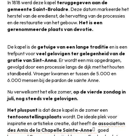
In 1818 werd deze kapel
teruggegeven aan de
gemeente Saint-Broladre
. Deze datum markeerde het
herstel van de eredienst, de hervatting van de processies
en de restauratie van het gebouw.
Het is een
gerenommeerde plaats van devotie.
De kapel is de
getuige van een lange traditie
en is een
trefpunt voor
veel gelovigen ter gelegenheid van de
gratie van Sint-Anna
. Er wordt een mis opgedragen,
gevolgd door een processie langs de dijk met het houten
standbeeld. Vroeger kwamen er tussen de 5.000 en
6.000 mensen bij de pardon de sainte Anne.
Nu verwelkomt het elke zomer,
op de vierde zondag in
juli, nog steeds vele gelovigen.
Het pluspunt
is dat deze kapel in de zomer een
tentoonstellingsplaats
wordt. De ideale plek voor
inspiratie en artistieke creatie, dat heeft de
association
des Amis de la Chapelle Sainte-Anne
goed