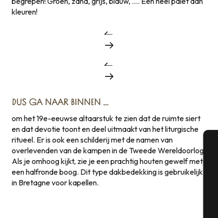
begrepen! Groen, zand, grijs, blauw, …. Een heel palet aan
kleuren!
DUS GA NAAR BINNEN …
om het 19e-eeuwse altaarstuk te zien dat de ruimte siert
en dat devotie toont en deel uitmaakt van het liturgische
ritueel. Er is ook een schilderij met de namen van
overlevenden van de kampen in de Tweede Wereldoorlog.
A
Als je omhoog kijkt, zie je een prachtig houten gewelf met
een halfronde boog. Dit type dakbedekking is gebruikelijk
in Bretagne voor kapellen.
Se