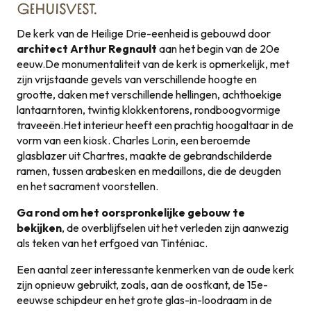
GEHUISVEST.
De kerk van de Heilige Drie-eenheid is gebouwd door
architect Arthur Regnault
aan het begin van de 20e
eeuw.De monumentaliteit van de kerk is opmerkelijk, met
zijn vrijstaande gevels van verschillende hoogte en
grootte, daken met verschillende hellingen, achthoekige
lantaarntoren, twintig klokkentorens, rondboogvormige
traveeën.Het interieur heeft een prachtig hoogaltaar in de
vorm van een kiosk. Charles Lorin, een beroemde
glasblazer uit Chartres, maakte de gebrandschilderde
ramen, tussen arabesken en medaillons, die de deugden
en het sacrament voorstellen.
Ga rond om het oorspronkelijke gebouw te
bekijken
, de overblijfselen uit het verleden zijn aanwezig
als teken van het erfgoed van Tinténiac.
Een aantal zeer interessante kenmerken van de oude kerk
zijn opnieuw gebruikt, zoals, aan de oostkant, de 15e-
eeuwse schipdeur en het grote glas-in-loodraam in de