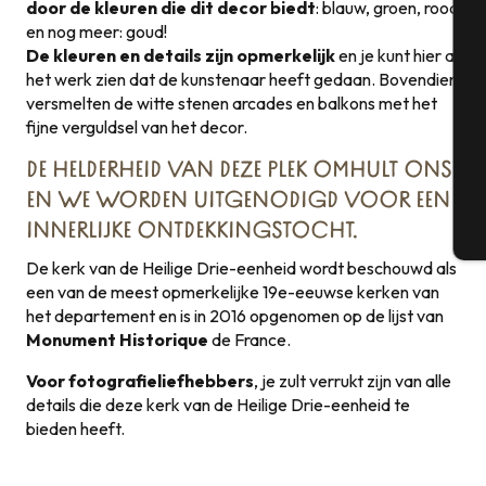
door de kleuren die dit decor biedt
: blauw, groen, rood
en nog meer: goud!
De kleuren en details zijn opmerkelijk
en je kunt hier al
Se
het werk zien dat de kunstenaar heeft gedaan. Bovendien
versmelten de witte stenen arcades en balkons met het
fijne verguldsel van het decor.
G
DE HELDERHEID VAN DEZE PLEK OMHULT ONS
EN WE WORDEN UITGENODIGD VOOR EEN
INNERLIJKE ONTDEKKINGSTOCHT.
T
De kerk van de Heilige Drie-eenheid wordt beschouwd als
een van de meest opmerkelijke 19e-eeuwse kerken van
het departement en is in 2016 opgenomen op de lijst van
Monument Historique
de France.
Voor fotografieliefhebbers
, je zult verrukt zijn van alle
details die deze kerk van de Heilige Drie-eenheid te
bieden heeft.