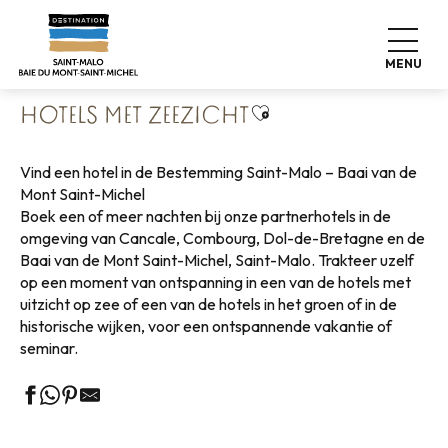
Aller
Home
Koffers pakken
Waar slapen
Hotels
au
Hotels met zeezicht
contenu
MENU
principal
Ajouter aux favoris
HOTELS MET ZEEZICHT
Vind een hotel in de Bestemming Saint-Malo – Baai van de
Mont Saint-Michel
Boek een of meer nachten bij onze partnerhotels in de
omgeving van Cancale, Combourg, Dol-de-Bretagne en de
Baai van de Mont Saint-Michel, Saint-Malo. Trakteer uzelf
op een moment van ontspanning in een van de hotels met
uitzicht op zee of een van de hotels in het groen of in de
historische wijken, voor een ontspannende vakantie of
seminar.