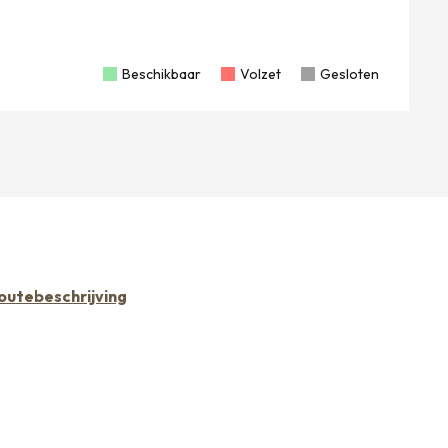
30
Beschikbaar
Volzet
Gesloten
outebeschrijving