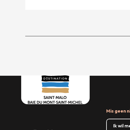
Mis geen n
Ik wil 