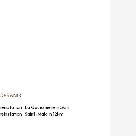
TOEGANG
TOEGANG
reinstation : La Gouesnière in 5km
reinstation : Saint-Malo in 12km