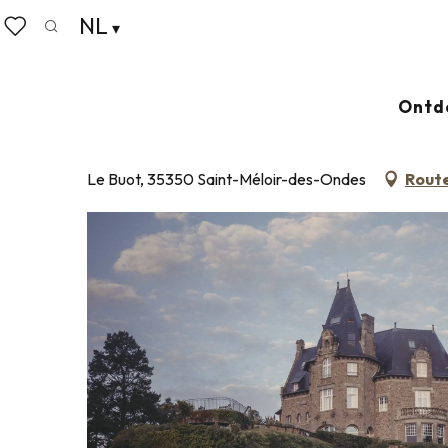
Aller
NL
Home
Koffers pakken
Waar slapen
Hotels
au
Zoek op
Voir les favoris
contenu
principal
CHÂTEAU RICHEUX
Ontd
HOTEL-RESTAURANTS
Le Buot, 35350 Saint-Méloir-des-Ondes
Route