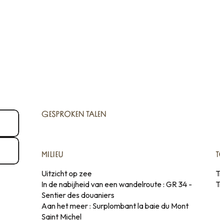
GESPROKEN TALEN
GESPROKEN TALEN
MILIEU
MILIEU
Uitzicht op zee
T
In de nabijheid van een wandelroute :
GR 34 -
T
Sentier des douaniers
Aan het meer :
Surplombant la baie du Mont
Saint Michel