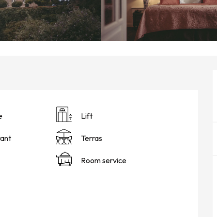
e
Lift
ant
Terras
Room service