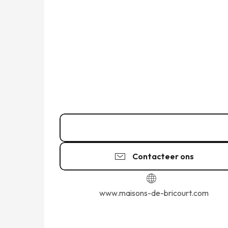
02 99 89 64
▒▒
Contacteer ons
www.maisons-de-bricourt.com