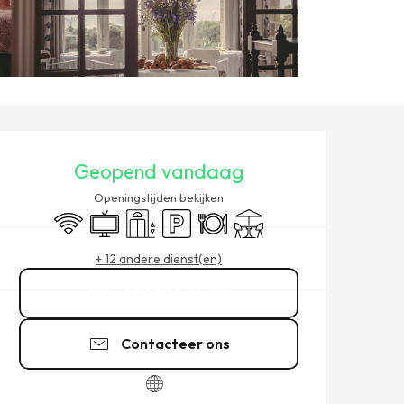
OPENINGSTIJDEN EN CONT
Geopend vandaag
Openingstijden bekijken
Wifi
Televisie
Lift
Parkeerplaats
Restaurant
Terras
+ 12 andere dienst(en)
02 99 89 64
▒▒
Contacteer ons