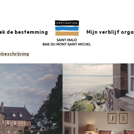
Château Richeux
ek de bestemming
Mijn verblijf org
beschrijving