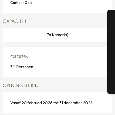
Contant Geld
CAPACITEIT
A
76 Kamer(s)
Se
GROEPEN
GROEPEN
30 Personen
G
OPENINGSTIJDEN
T
Vanaf 20 februari 2026 tot 31 december 2026