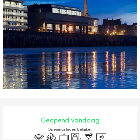
OPENINGSTIJDEN EN CONTACTGEGEVENS
Geopend vandaag
Openingstijden bekijken
Wifi
Met airco
Televisie
Lift
Bar / Versnaperingsbar
Parkeerplaats