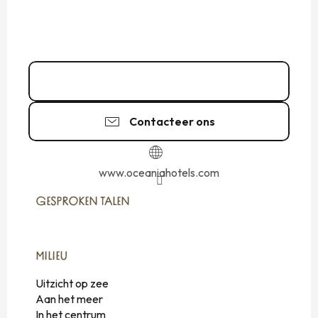
02 99 56 84
▒▒
Contacteer ons
www.oceaniahotels.com
GESPROKEN TALEN
GESPROKEN TALEN
MILIEU
MILIEU
Uitzicht op zee
Aan het meer
In het centrum