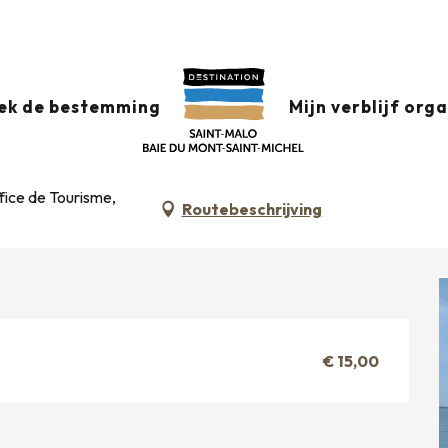
ive des remparts privés du château de Saint-Malo
 augustus van 17:00 tot 18:30 / ...
ek de bestemming
Mijn verblijf org
ARTS PRIVÉS DU CHÂTEAU DE SAINT-
fice de Tourisme,
Routebeschrijving
€ 15,00