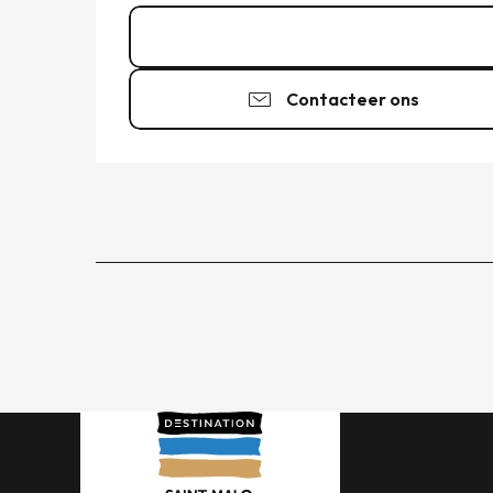
02 99 56 66
▒▒
Contacteer ons