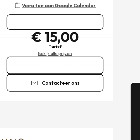
Voeg toe aan Google Calendar
Zie alle data
€ 15,00
Tarief
Bekijk alle prijzen
02 99 56 66
▒▒
Contacteer ons
A
Se