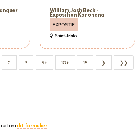
lanquer
William Josh Beck -
Exposition Konohana
EXPOSITIE
Saint-Malo
2
3
5+
10+
15
❯
❯❯
u uit om
dit formulier