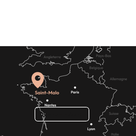
Receptie & Zaalverhuur
Evenementenbureaus
e doen
en -diensten
Hoe kom ik daar?