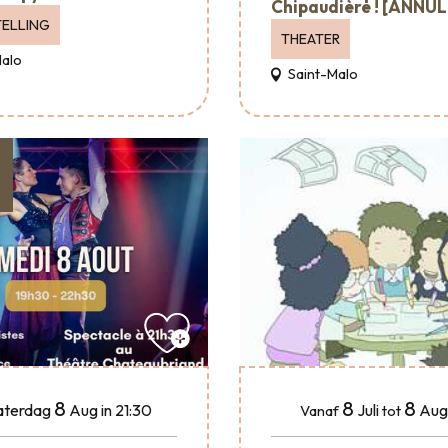
Chipaudière ! [ANNUL
ELLING
THEATER
Malo
Saint-Malo
8
8
8
Juli
Aug
aterdag
Aug
in 21:30
Vanaf
tot