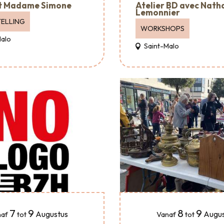
Atelier BD avec Nath
t Madame Simone
Lemonnier
ELLING
WORKSHOPS
Malo
Saint-Malo
7
9
8
9
Augustus
Augus
af
tot
Vanaf
tot