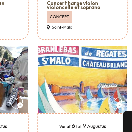
an
Concert harpe violon
violoncelle et soprano
CONCERT
Saint-Malo
6
9
tus
Augustus
Vanaf
tot
A