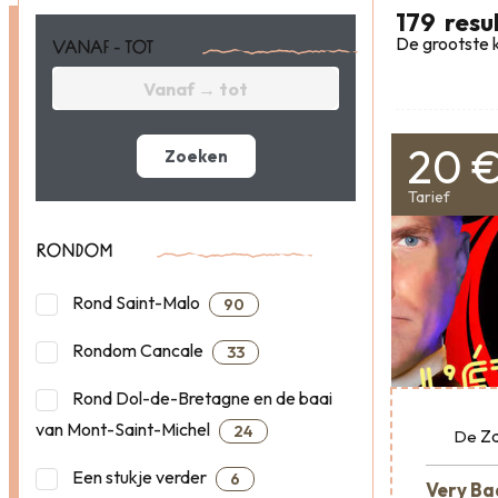
179
resu
De grootste k
VANAF - TOT
20 
Zoeken
Tarief
RONDOM
Rond Saint-Malo
90
Rondom Cancale
33
Rond Dol-de-Bretagne en de baai
van Mont-Saint-Michel
24
Za
De
Een stukje verder
6
Very Ba