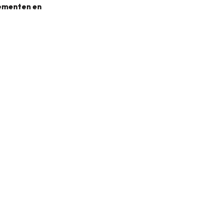
nementen en
31KB