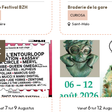
 Festival BZH
Braderie de la gare
CURIOSA
Père
Saint-Malo
€
7
9
6
12
Augustus
Augu
af
tot
Vanaf
tot