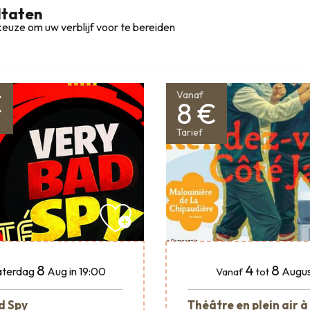
ltaten
euze om uw verblijf voor te bereiden
€
Vanaf
8 €
Tarief
8
4
8
terdag
Aug
in 19:00
Augus
Vanaf
tot
d Spy
Théâtre en plein air à