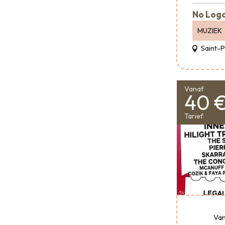
No Logo
MUZIEK
Saint-
Vanaf
40 
Tarief
Van