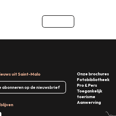
Waar uitgaan
ten
Dingen om te zien, dingen om t
Bekijk alle
Onze brochures
ieuws uit Saint-Malo
Fotobibliotheek
Pro & Pers
me abonneren op de nieuwsbrief
Toegankelijk
toerisme
Aanwerving
blijven