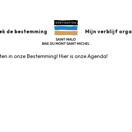
x favoris
ek de bestemming
Mijn verblijf org
nten in onze Bestemming! Hier is onze Agenda!
Rondleidingen door het VVV-kantoor
Markten