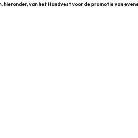
en, hieronder, van het Handvest voor de promotie van eve
Handvest voor de promotie van evenementen
1