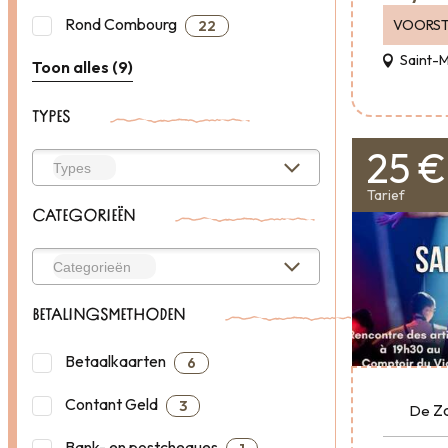
Rond Combourg
VOORST
22
Saint-
Toon alles (9)
TYPES
25 €
Tarief
CATEGORIEËN
BETALINGSMETHODEN
Betaalkaarten
6
Contant Geld
3
Z
De
Bank- en postcheques