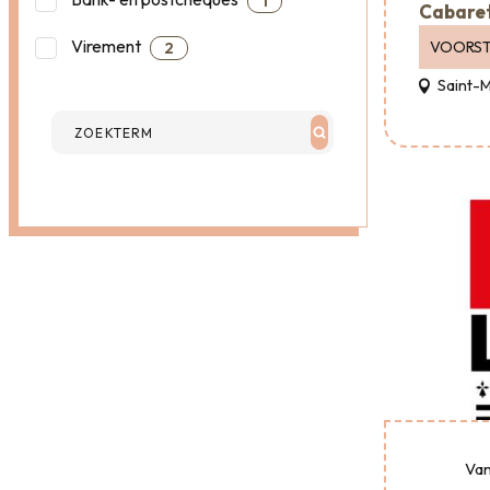
1
Cabare
Virement
VOORST
2
Saint-
Van