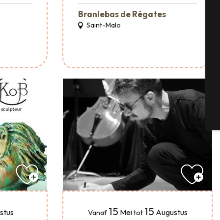
Branlebas de Régates
Saint-Malo
Se
G
T
15
15
stus
Mei
Augustus
Vanaf
tot