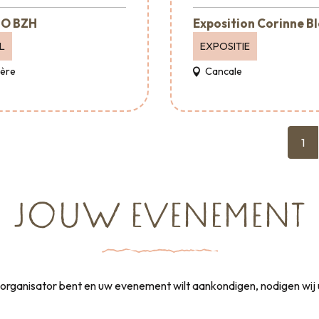
O BZH
Exposition Corinne B
L
EXPOSITIE
Père
Cancale
1
JOUW EVENEMENT
rganisator bent en uw evenement wilt aankondigen, nodigen wij 