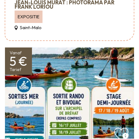
JEAN-LOUIS MURAT : PHOTORAMA PAR
FRANK LORIOU
EXPOSITIE
Saint-Malo
Vanaf
5 €
Tarief