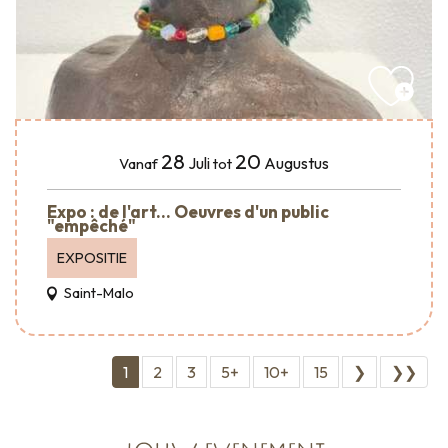
28
20
Juli
Augustus
Vanaf
tot
Expo : de l'art... Oeuvres d'un public
"empêché"
EXPOSITIE
Saint-Malo
1
2
3
5+
10+
15
❯
❯❯