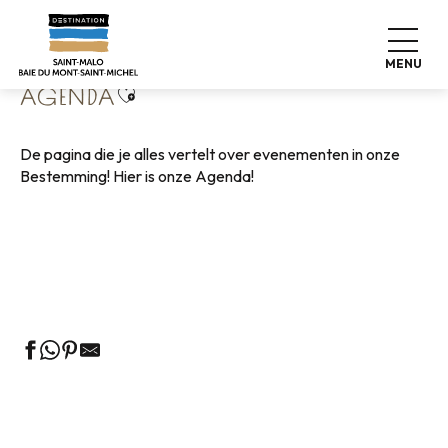
Aller
Home
Wonen zoals thuis
Agenda
au
contenu
MENU
principal
Ajouter aux favoris
AGENDA
De pagina die je alles vertelt over evenementen in onze
Bestemming! Hier is onze Agenda!
Rondleidingen door het VVV-kantoor
Markten