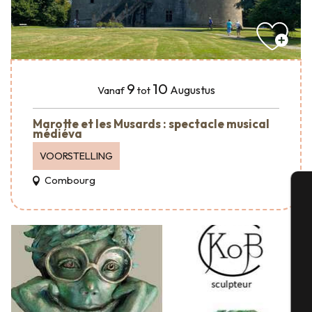
9
10
Augustus
Vanaf
tot
Marotte et les Musards : spectacle musical
médiéva
VOORSTELLING
Combourg
A
Se