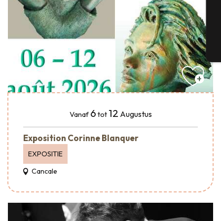
G
T
6
12
Augustus
Vanaf
tot
Exposition Corinne Blanquer
EXPOSITIE
Cancale