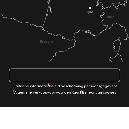
Hoe kom ik daar?
|
Juridische informatie
Beleid bescherming persoonsgegevens
NL
|
|
|
Algemene verkoopvoorwaarden
Kaart
Beheer van cookies
Zoek op
Voir les favoris
Home