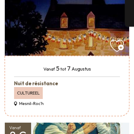
T
5
7
Augustus
Vanaf
tot
Nuit de résistance
CULTUREEL
Mesnil-Roc'h
Vanaf