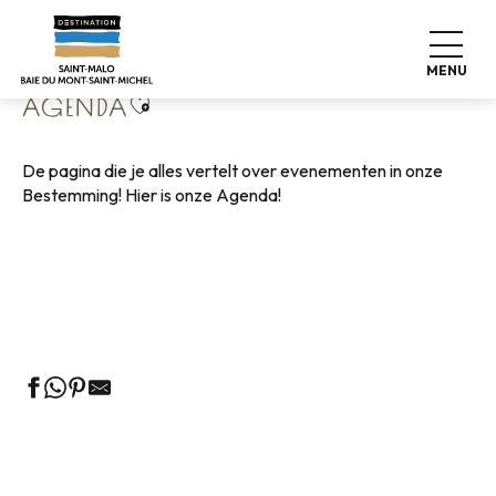
Aller
Home
Wonen zoals thuis
Agenda
au
contenu
MENU
principal
Ajouter aux favoris
AGENDA
De pagina die je alles vertelt over evenementen in onze
Bestemming! Hier is onze Agenda!
Rondleidingen door het VVV-kantoor
Markten