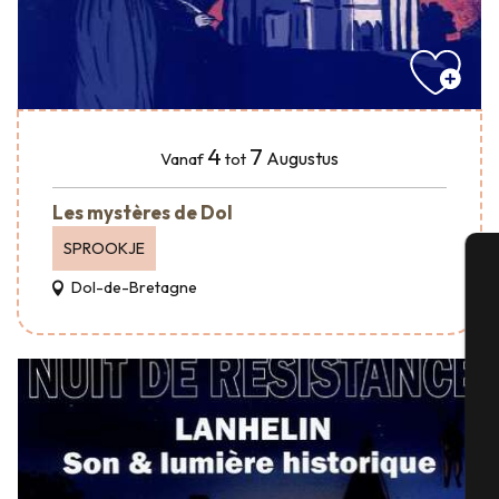
4
7
Augustus
Vanaf
tot
Les mystères de Dol
SPROOKJE
Dol-de-Bretagne
A
Se
G