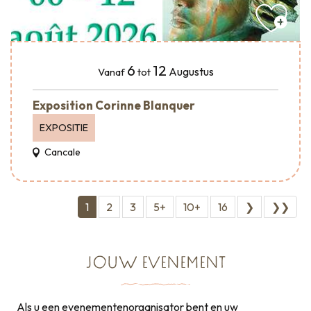
6
12
Augustus
Vanaf
tot
Exposition Corinne Blanquer
EXPOSITIE
Cancale
1
2
3
5+
10+
16
❯
❯❯
JOUW EVENEMENT
Als u een evenementenorganisator bent en uw