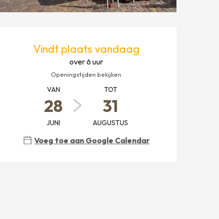
OPENINGSTIJDEN EN CONT
Vindt plaats vandaag
over 6 uur
Openingstijden bekijken
VAN
TOT
28
31
JUNI
AUGUSTUS
Voeg toe aan Google Calendar