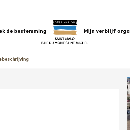
réateurs Saint-Malo intra-muros
ek de bestemming
Mijn verblijf org
INT-MALO INTRA-MUROS
ebeschrijving