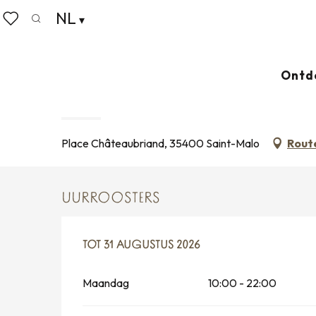
Aller
NL
Home
Wonen zoals thuis
Agenda
Marchés de c
au
Zoek op
Voir les favoris
contenu
principal
28 juni > 31 augustus
Ontd
MARCHÉS DE CRÉATEURS SA
MARKT
Place Châteaubriand, 35400 Saint-Malo
Rout
UURROOSTERS
VANAF
TOT
31 AUGUSTUS 2026
28 JUNI 2026
TOT
31 AUGUSTUS 2026
Maandag
10:00 - 22:00