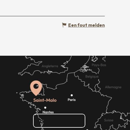
Een fout melden
Hoe kom ik daar?