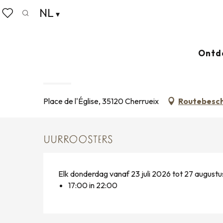
Aller
NL
Home
Wonen zoals thuis
Agenda
Marché d'été 
au
Zoek op
Voir les favoris
contenu
principal
Donderdag 6 augustus van 17:00 tot 22:00 / Donderda
Ontd
MARCHÉ D'ÉTÉ À CHERRUEIX
MARKT
Place de l'Église, 35120 Cherrueix
Routebesch
UURROOSTERS
Elk donderdag vanaf 23 juli 2026 tot 27 august
17:00 in 22:00