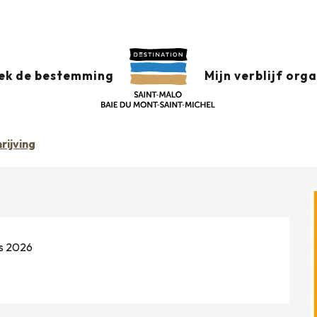
à Cherrueix
g 13 augustus van 17:00 tot 22:00 / ...
ek de bestemming
Mijn verblijf org
rijving
us 2026