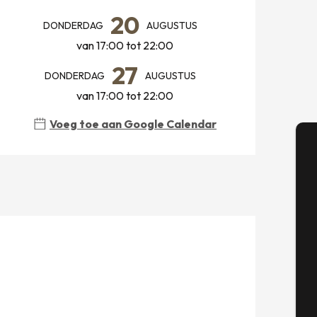
20
DONDERDAG
AUGUSTUS
van 17:00 tot 22:00
27
DONDERDAG
AUGUSTUS
van 17:00 tot 22:00
Voeg toe aan Google Calendar
A
Se
G