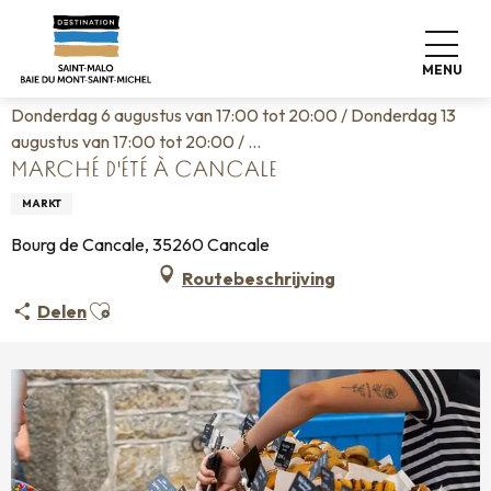
Aller
Home
Wonen zoals thuis
Agenda
au
Marché d'été à Cancale
contenu
MENU
principal
Donderdag 6 augustus van 17:00 tot 20:00 / Donderdag 13
augustus van 17:00 tot 20:00 / ...
MARCHÉ D'ÉTÉ À CANCALE
MARKT
Bourg de Cancale, 35260 Cancale
Routebeschrijving
Ajouter aux favoris
Delen