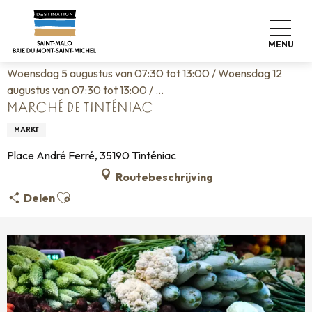
Aller
Home
Wonen zoals thuis
Agenda
au
Marché de Tinténiac
contenu
MENU
principal
Woensdag 5 augustus van 07:30 tot 13:00 / Woensdag 12
augustus van 07:30 tot 13:00 / ...
MARCHÉ DE TINTÉNIAC
MARKT
Place André Ferré, 35190 Tinténiac
Routebeschrijving
Ajouter aux favoris
Delen