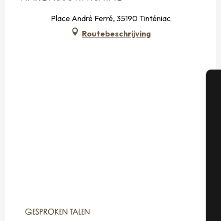
Place André Ferré, 35190 Tinténiac
Routebeschrijving
A
Se
G
GESPROKEN TALEN
GESPROKEN TALEN
T