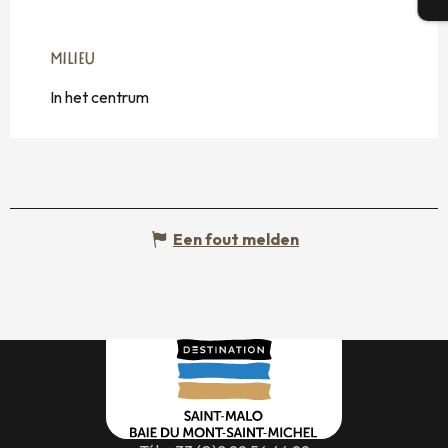
MILIEU
MILIEU
In het centrum
Een fout melden