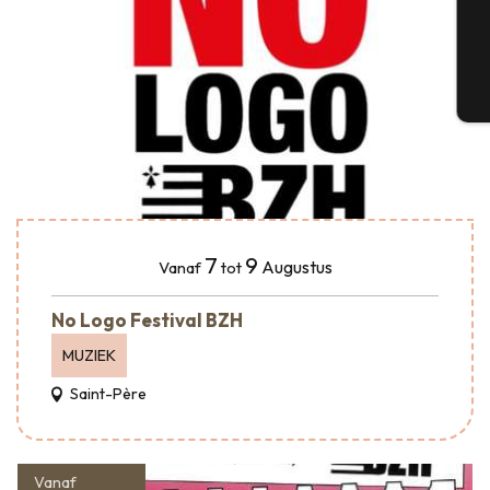
G
T
7
9
Augustus
Vanaf
tot
No Logo Festival BZH
MUZIEK
Saint-Père
Vanaf