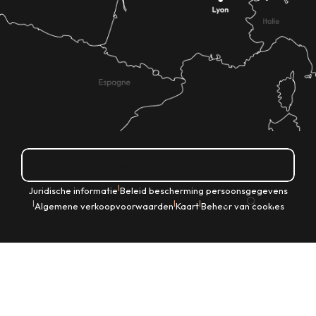
Hoe kom ik daar?
|
Juridische informatie
Beleid bescherming persoonsgegevens
NL
|
|
|
Algemene verkoopvoorwaarden
Kaart
Beheer van cookies
Zoek op
Voir les favoris
Home