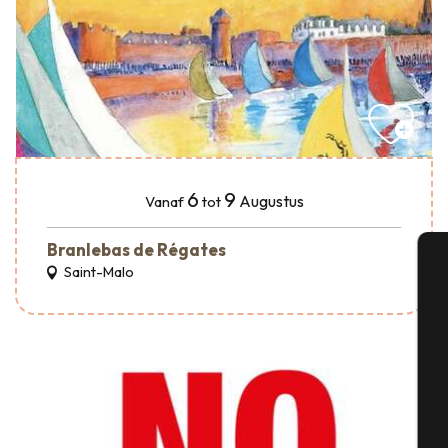
6
9
Augustus
Vanaf
tot
Branlebas de Régates
Saint-Malo
A
Se