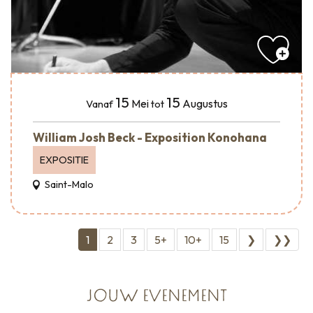
15
15
Mei
Augustus
Vanaf
tot
William Josh Beck - Exposition Konohana
EXPOSITIE
Saint-Malo
1
2
3
5+
10+
15
❯
❯❯
JOUW EVENEMENT