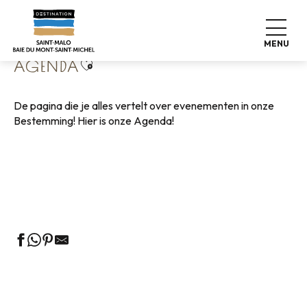
Aller
Home
Wonen zoals thuis
Agenda
au
contenu
MENU
principal
Ajouter aux favoris
AGENDA
De pagina die je alles vertelt over evenementen in onze
Bestemming! Hier is onze Agenda!
Rondleidingen door het VVV-kantoor
Markten