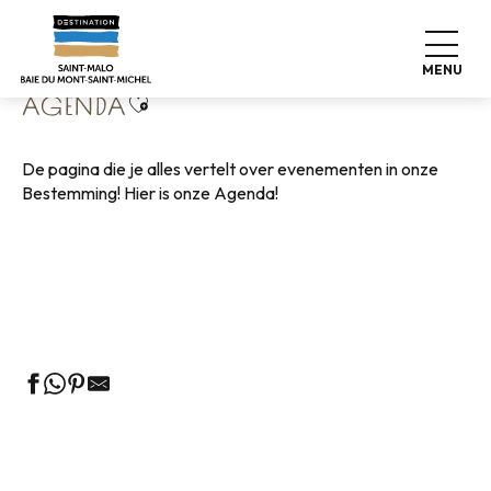
Aller
Home
Wonen zoals thuis
Agenda
au
contenu
MENU
principal
Ajouter aux favoris
AGENDA
De pagina die je alles vertelt over evenementen in onze
Bestemming! Hier is onze Agenda!
Rondleidingen door het VVV-kantoor
Markten