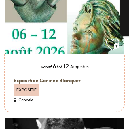
G
T
6
12
Augustus
Vanaf
tot
Exposition Corinne Blanquer
EXPOSITIE
Cancale