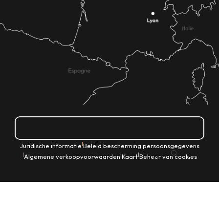
Hoe kom ik daar?
|
Juridische informatie
Beleid bescherming persoonsgegevens
NL
|
|
|
Algemene verkoopvoorwaarden
Kaart
Beheer van cookies
Zoek op
Voir les favoris
Home