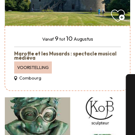
9
10
Augustus
Vanaf
tot
Marotte et les Musards : spectacle musical
médiéva
VOORSTELLING
Combourg
A
Se