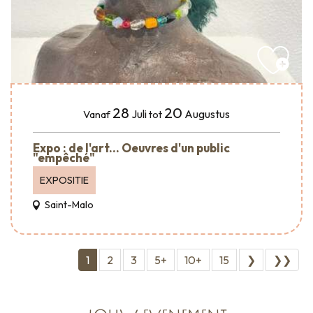
28
20
Juli
Augustus
Vanaf
tot
Expo : de l'art... Oeuvres d'un public
"empêché"
EXPOSITIE
Saint-Malo
1
2
3
5+
10+
15
❯
❯❯