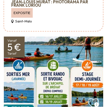
JEAN-LOUIS MURAT : PHOTORAMA PAR
FRANK LORIOU
EXPOSITIE
Saint-Malo
Vanaf
5 €
Tarief