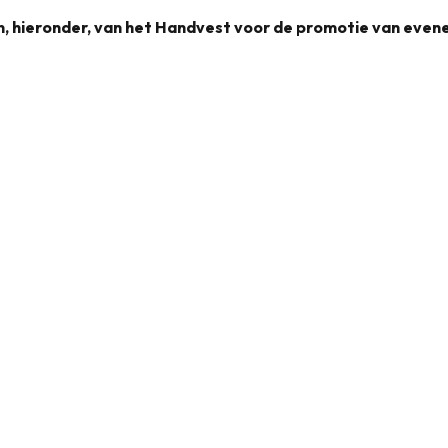
en, hieronder, van het Handvest voor de promotie van eve
Handvest voor de promotie van evenementen
1