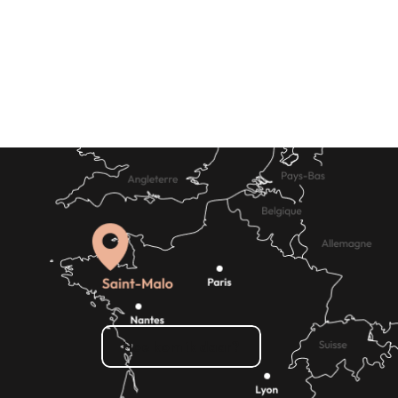
Receptie & Zaalverhuur
e doen
Waar eten
Hoe kom ik daar?