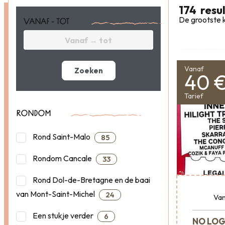
174
resu
De grootste k
VANAF - TOT
Vanaf
Zoeken
40 
Tarief
RONDOM
Rond Saint-Malo
85
Rondom Cancale
33
Rond Dol-de-Bretagne en de baai
van Mont-Saint-Michel
24
Van
Een stukje verder
6
NO LOG