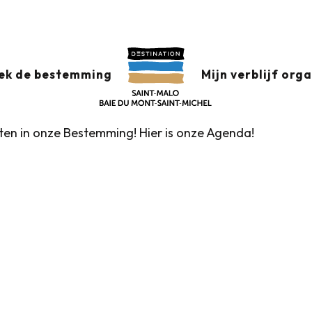
x favoris
ek de bestemming
Mijn verblijf org
nten in onze Bestemming! Hier is onze Agenda!
Rondleidingen door het VVV-kantoor
Markten