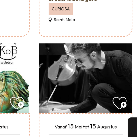
CURIOSA
Saint-Malo
15
15
stus
Mei
Augustus
Vanaf
tot
A