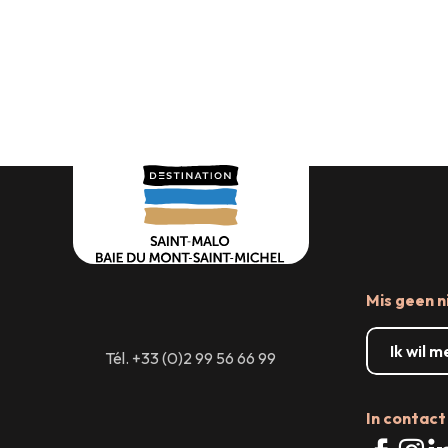
Waar uitgaan
Evenemente
Grote evenementen
en -die
Mis geen n
Ik wil 
Tél. +33 (0)2 99 56 66 99
In contact 