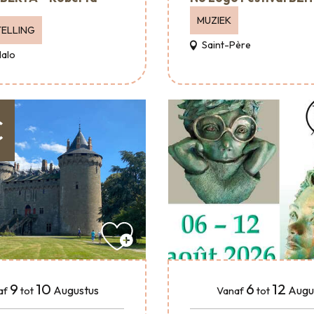
MUZIEK
ELLING
Saint-Père
Malo
€
9
10
6
12
Augustus
Augu
af
tot
Vanaf
tot