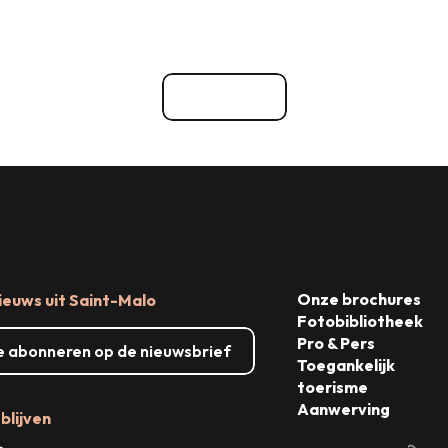
Winkelen
nbureaus
Dingen om te zien, dingen om t
nsten
Bekijk alle
Onze brochures
ieuws uit Saint-Malo
Fotobibliotheek
Pro & Pers
me abonneren op de nieuwsbrief
Toegankelijk
toerisme
Aanwerving
blijven