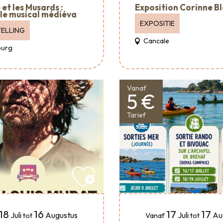
et les Musards :
Exposition Corinne B
le musical médiéva
EXPOSITIE
ELLING
Cancale
urg
Vanaf
5 €
Tarief
18
16
17
17
Juli
Augustus
Juli
Au
tot
Vanaf
tot