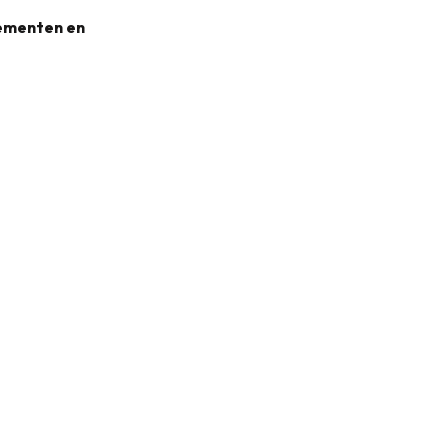
nementen en
31KB