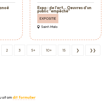
Canoë
Expo : de l'art... Oeuvres d'un
public "empêché"
EXPOSITIE
Saint-Malo
2
3
5+
10+
15
❯
❯❯
u uit om
dit formulier