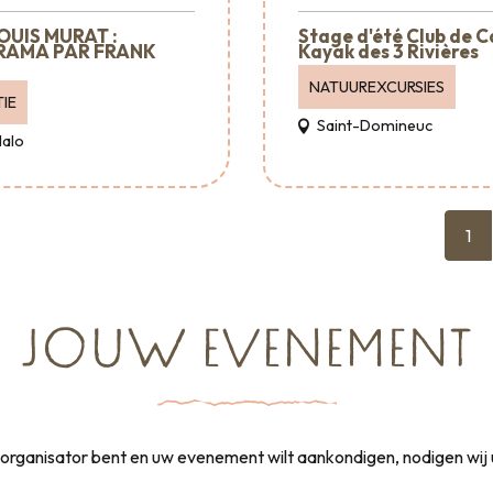
OUIS MURAT :
Stage d'été Club de 
RAMA PAR FRANK
Kayak des 3 Rivières
NATUUREXCURSIES
IE
Saint-Domineuc
Malo
1
JOUW EVENEMENT
rganisator bent en uw evenement wilt aankondigen, nodigen wij 