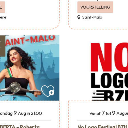
L
VOORSTELLING
Père
Saint-Malo
€
9
7
9
ondag
Aug
in 21:00
Augus
Vanaf
tot
BERTA – Roberta
No Logo Festival BZH