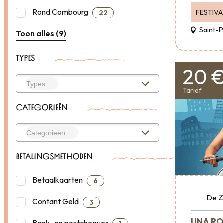
Rond Combourg
FESTIVA
22
Saint-
Toon alles (9)
TYPES
20 
Tarief
CATEGORIEËN
BETALINGSMETHODEN
Betaalkaarten
6
Z
De
Contant Geld
3
UNA RO
Bank- en postcheques