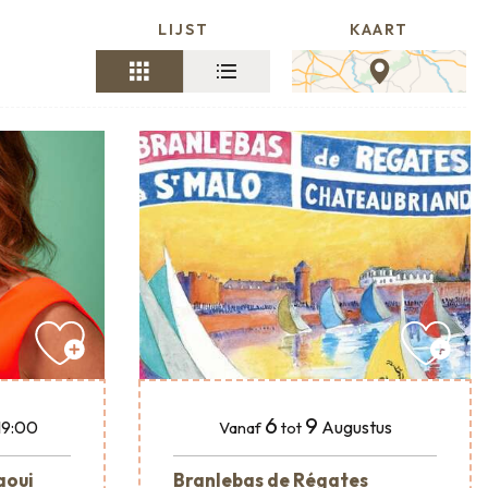
LIJST
KAART
6
9
 19:00
Augustus
Vanaf
tot
aoui
Branlebas de Régates