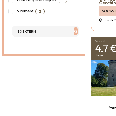
1
Cecchin
Virement
VOORST
2
Saint-
Vanaf
4.7 
Tarief
Van