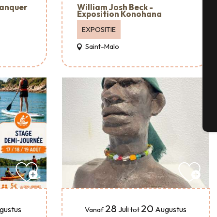
lanquer
William Josh Beck -
Exposition Konohana
EXPOSITIE
Se
Saint-Malo
G
T
28
20
gustus
Juli
Augustus
Vanaf
tot