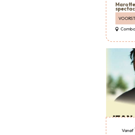
Marotte 
spectac
VOORST
Combo
Vanaf