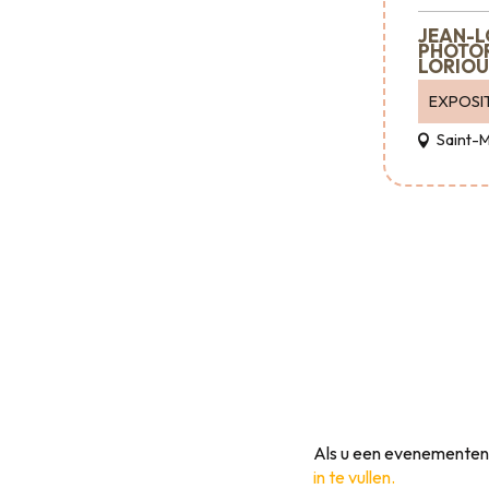
JEAN-L
PHOTO
LORIOU
EXPOSIT
Saint-
Als u een evenementeno
in te vullen.