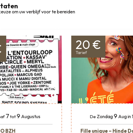
ltaten
euze om uw verblijf voor te bereiden
20 €
€
Tarief
7
9
9
Augustus
Zondag
Aug
in
af
tot
De
O BZH
Fille unique – Hinde D