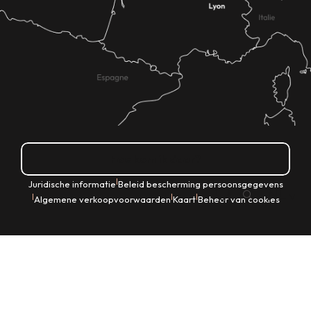
Hoe kom ik daar?
|
Juridische informatie
Beleid bescherming persoonsgegevens
NL
|
|
|
Algemene verkoopvoorwaarden
Kaart
Beheer van cookies
Zoek op
Voir les favoris
Home