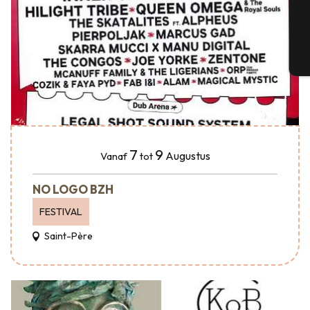
G
T
7
9
Augustus
Vanaf
tot
NO LOGO BZH
FESTIVAL
Saint-Père