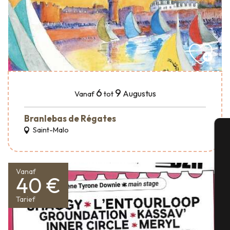
6
9
Augustus
Vanaf
tot
Branlebas de Régates
Saint-Malo
A
Vanaf
40 €
Se
Tarief