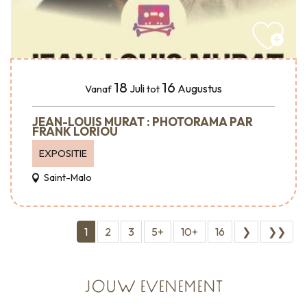
18
16
Juli
Augustus
Vanaf
tot
JEAN-LOUIS MURAT : PHOTORAMA PAR
FRANK LORIOU
EXPOSITIE
Saint-Malo
1
2
3
5+
10+
16
❯
❯❯
JOUW EVENEMENT