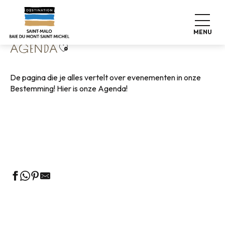
Aller
Home
Wonen zoals thuis
Agenda
au
contenu
MENU
principal
Ajouter aux favoris
AGENDA
De pagina die je alles vertelt over evenementen in onze
Bestemming! Hier is onze Agenda!
Rondleidingen door het VVV-kantoor
Markten