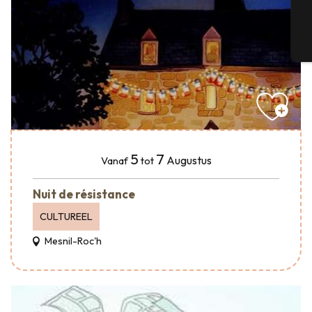
T
5
7
Augustus
Vanaf
tot
Nuit de résistance
CULTUREEL
Mesnil-Roc'h