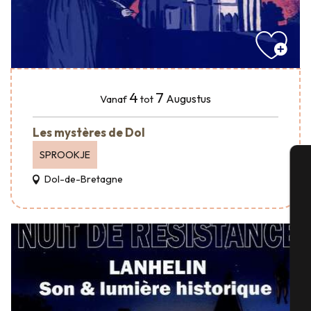
4
7
Augustus
Vanaf
tot
Les mystères de Dol
SPROOKJE
Dol-de-Bretagne
A
Se
G