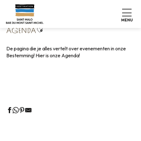
Aller
Home
Wonen zoals thuis
Agenda
au
contenu
MENU
principal
Ajouter aux favoris
AGENDA
De pagina die je alles vertelt over evenementen in onze
Bestemming! Hier is onze Agenda!
Rondleidingen door het VVV-kantoor
Markten