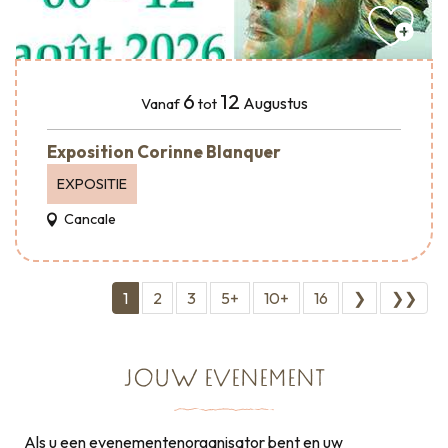
6
12
Augustus
Vanaf
tot
Exposition Corinne Blanquer
EXPOSITIE
Cancale
1
2
3
5+
10+
16
❯
❯❯
JOUW EVENEMENT
Als u een evenementenorganisator bent en uw