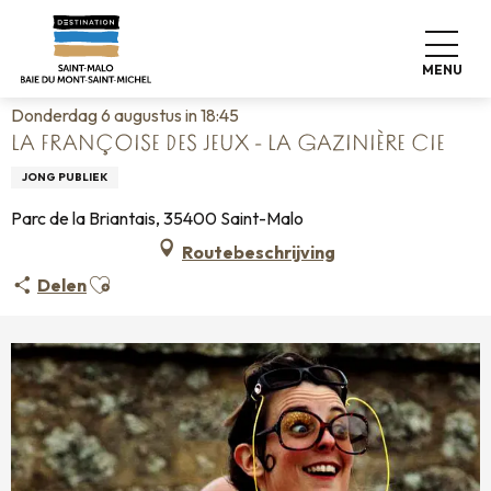
Aller
Home
Wonen zoals thuis
Agenda
au
La Françoise des jeux - La gazinière cie
contenu
MENU
principal
Donderdag 6 augustus in 18:45
LA FRANÇOISE DES JEUX - LA GAZINIÈRE CIE
JONG PUBLIEK
Parc de la Briantais, 35400 Saint-Malo
Routebeschrijving
Ajouter aux favoris
Delen