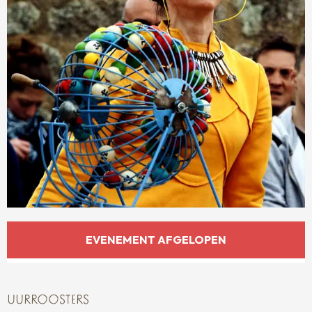
OPENINGSTIJDEN EN CONTACTGEGEVENS
EVENEMENT AFGELOPEN
UURROOSTERS