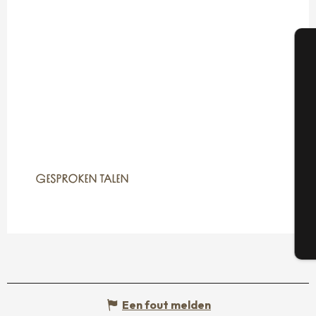
A
Se
GESPROKEN TALEN
GESPROKEN TALEN
G
T
Een fout melden