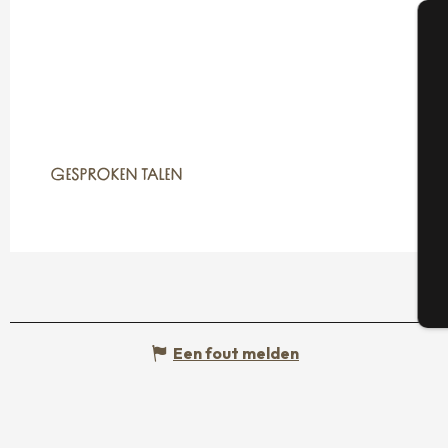
A
Se
GESPROKEN TALEN
GESPROKEN TALEN
G
T
Een fout melden