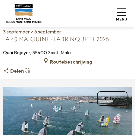
Aller
Home
Wonen zoals thuis
Agenda
au
La 40 malouine - La trinquette 2025
contenu
MENU
principal
3 september > 6 september
LA 40 MALOUINE - LA TRINQUETTE 2025
Quai Bajoyer, 35400 Saint-Malo
Routebeschrijving
Ajouter aux favoris
Delen
+1 foto